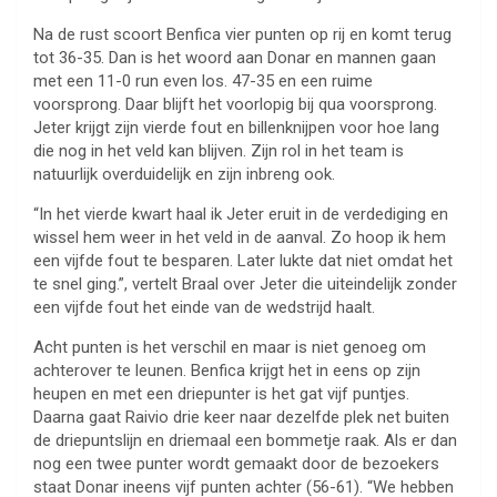
Na de rust scoort Benfica vier punten op rij en komt terug
tot 36-35. Dan is het woord aan Donar en mannen gaan
met een 11-0 run even los. 47-35 en een ruime
voorsprong. Daar blijft het voorlopig bij qua voorsprong.
Jeter krijgt zijn vierde fout en billenknijpen voor hoe lang
die nog in het veld kan blijven. Zijn rol in het team is
natuurlijk overduidelijk en zijn inbreng ook.
“In het vierde kwart haal ik Jeter eruit in de verdediging en
wissel hem weer in het veld in de aanval. Zo hoop ik hem
een vijfde fout te besparen. Later lukte dat niet omdat het
te snel ging.”, vertelt Braal over Jeter die uiteindelijk zonder
een vijfde fout het einde van de wedstrijd haalt.
Acht punten is het verschil en maar is niet genoeg om
achterover te leunen. Benfica krijgt het in eens op zijn
heupen en met een driepunter is het gat vijf puntjes.
Daarna gaat Raivio drie keer naar dezelfde plek net buiten
de driepuntslijn en driemaal een bommetje raak. Als er dan
nog een twee punter wordt gemaakt door de bezoekers
staat Donar ineens vijf punten achter (56-61). “We hebben