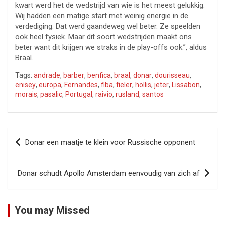
kwart werd het de wedstrijd van wie is het meest gelukkig.
Wij hadden een matige start met weinig energie in de
verdediging. Dat werd gaandeweg wel beter. Ze speelden
ook heel fysiek. Maar dit soort wedstrijden maakt ons
beter want dit krijgen we straks in de play-offs ook.”, aldus
Braal.
Tags:
andrade
,
barber
,
benfica
,
braal
,
donar
,
dourisseau
,
enisey
,
europa
,
Fernandes
,
fiba
,
fieler
,
hollis
,
jeter
,
Lissabon
,
morais
,
pasalic
,
Portugal
,
raivio
,
rusland
,
santos
Bericht
Donar een maatje te klein voor Russische opponent
navigatie
Donar schudt Apollo Amsterdam eenvoudig van zich af
You may Missed