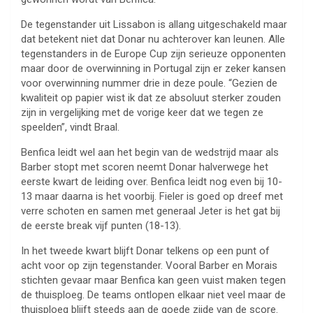
De tegenstander uit Lissabon is allang uitgeschakeld maar
dat betekent niet dat Donar nu achterover kan leunen. Alle
tegenstanders in de Europe Cup zijn serieuze opponenten
maar door de overwinning in Portugal zijn er zeker kansen
voor overwinning nummer drie in deze poule. “Gezien de
kwaliteit op papier wist ik dat ze absoluut sterker zouden
zijn in vergelijking met de vorige keer dat we tegen ze
speelden”, vindt Braal.
Benfica leidt wel aan het begin van de wedstrijd maar als
Barber stopt met scoren neemt Donar halverwege het
eerste kwart de leiding over. Benfica leidt nog even bij 10-
13 maar daarna is het voorbij. Fieler is goed op dreef met
verre schoten en samen met generaal Jeter is het gat bij
de eerste break vijf punten (18-13).
In het tweede kwart blijft Donar telkens op een punt of
acht voor op zijn tegenstander. Vooral Barber en Morais
stichten gevaar maar Benfica kan geen vuist maken tegen
de thuisploeg. De teams ontlopen elkaar niet veel maar de
thuisploeg blijft steeds aan de goede zijde van de score.