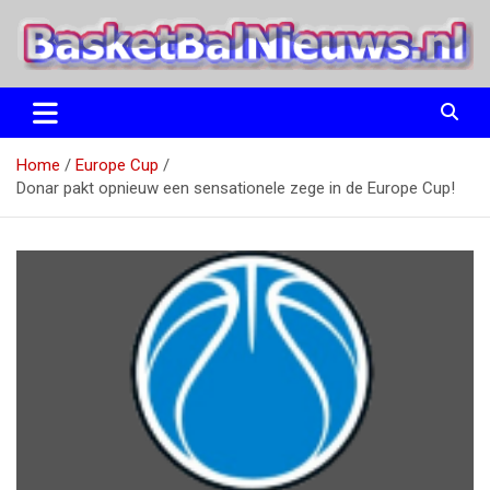
Ga
naar
de
inhoud
het basketbalnieuws en archief van basketball journalist M.M.
BasketBalNieuws.nl
Etten
Home
Europe Cup
Donar pakt opnieuw een sensationele zege in de Europe Cup!