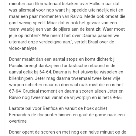
minuten aan filmmateriaal bekeken over Hollis maar dat
was allemaal voor nop want hij speelde uiteindelijk niet en
maar een paar momenten van Raivio. Mede ook omdat die
gast weinig speelt. Maar dat is ook het gevaar van een
team waarbij een van de pijlers aan de kant zit. Waar moet
je je op richten? Wie neemt het over. Daarna passen we
uiteraard onze verdediging aan.”, vertelt Braal over de
video-analyse.
Donar maakt dan een aantal stops en komt dichterbij
Pasalic brengt dankzij een fantastische rebound in de
aanval gelijk bij 64-64. Daarna is het stuivertje wisselen en
billenknijpen. Jeter mag daarna tweemaal twee keer vrije
worpen schieten maar na driemaal raak mist die en is het
67-64. Cruciaal moment en daarna scoren alleen Jeter en
Raivio nog tweemaal vanaf de vrijworplijn en is het 69-66.
Laatste bal voor Benfica en vanuit de hoek schiet
Fernandes de driepunter binnen en gaat de game naar een
overtime.
Donar opent de scoren en met nog een halve minuut op de