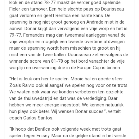
klok en de stand 78-77 maakt de verder goed spelende
Fieler een turnover. Een hele slechte pass op Dourisseau
gaat verloren en geeft Benfica een riante kans. De
spanning is nog niet groot genoeg en Andrade mist in de
aanval. Donar krijgt dan vervolgens een vrije worp en het is
79-77. Fernandes mag dan tweemaal aanleggen vanaf de
vrije worplijn en mogelijk een tweede overtime afdwingen
maar de spanning wordt hem misschien te groot en hij
mist een van de twee ballen. Dourisseau zet vervolgens de
winnende score van 81-78 op het bord vanachter de vrije
worplijn en overwinning drie in de Europe Cup is binnen.
“Het is leuk om hier te spelen. Mooie hal en goede sfeer.
Zoals Raivio ook al aangaf we spelen nog voor onze trots.
We wisten ook waar we konden verbeteren ten opzichte
van de thuiswedstrijd en dat was de verdediging. Daar
hebben we meer energie ingestopt. We kennen natuurlijk
hun plays ook beter. Wij wensen Donar succes.”, vertelt
coach Carlos Santos.
“Ik hoop dat Benfica ook volgende week met trots gaat
spelen tegen Enisey. Maar na de gelijke stand in het vierde