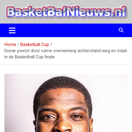
Ga
naar
de
inhoud
het basketbalnieuws en archief van basketball journalist M.M.
BasketBalNieuws.nl
Etten
Home
Basketball Cup
Donar poetst door ruime overwinning achterstand weg en staat
in de Basketball Cup finale