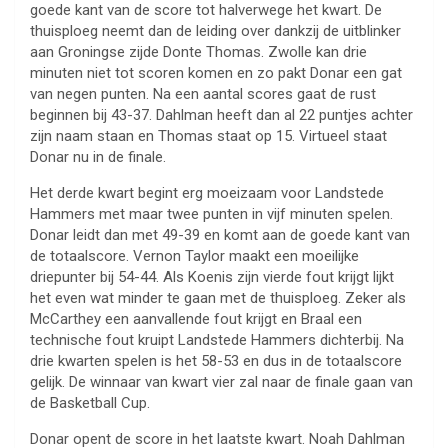
goede kant van de score tot halverwege het kwart. De
thuisploeg neemt dan de leiding over dankzij de uitblinker
aan Groningse zijde Donte Thomas. Zwolle kan drie
minuten niet tot scoren komen en zo pakt Donar een gat
van negen punten. Na een aantal scores gaat de rust
beginnen bij 43-37. Dahlman heeft dan al 22 puntjes achter
zijn naam staan en Thomas staat op 15. Virtueel staat
Donar nu in de finale.
Het derde kwart begint erg moeizaam voor Landstede
Hammers met maar twee punten in vijf minuten spelen.
Donar leidt dan met 49-39 en komt aan de goede kant van
de totaalscore. Vernon Taylor maakt een moeilijke
driepunter bij 54-44. Als Koenis zijn vierde fout krijgt lijkt
het even wat minder te gaan met de thuisploeg. Zeker als
McCarthey een aanvallende fout krijgt en Braal een
technische fout kruipt Landstede Hammers dichterbij. Na
drie kwarten spelen is het 58-53 en dus in de totaalscore
gelijk. De winnaar van kwart vier zal naar de finale gaan van
de Basketball Cup.
Donar opent de score in het laatste kwart. Noah Dahlman