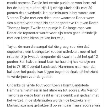
maakt namens Zwolle het eerste puntje en voor hem zal
het de laatste punten zijn. Hij eindigt uiteindelijk met 30
punten deze wedstrijd. Na drie minuten is het woord aan
Vernon Taylor met een driepunter waarmee Donar weer
tien punten voor staat. Na een onsportieve fout van Donte
Thomas loopt Zwolle een puntje in. De lange man van
Donar die topscorer wordt voor zijn team gaat uiteindelijk
met een lichte blessure van het veld.
Taylor, de man die aangaf dat die graag zou zien dat
supporters een kledingstuk zouden uittrekken, neemt het
initiatief. Zijn tweede driepunter dit kwart maakt het gat 12
punten. Een halve minuut later herhaalt hij het kunstje en
het is 73-58. Doordat Landstede Hammers niet meer de
bal door het gaatje kan krijgen begint de finale uit het zicht
te verdwijnen voor de gasten.
Ondanks de vijfde fout voor Koenis komt Landstede
Hammers niet meer in het ritme en tot scores. Als Vernon
Taylor zijn vierde bom raakt is het eigenlijk wel gedaan met
het verzet. In de slotminuten worden de bezoekers in
Martiniplaza nog getrakteerd op een paar fraaie scores van