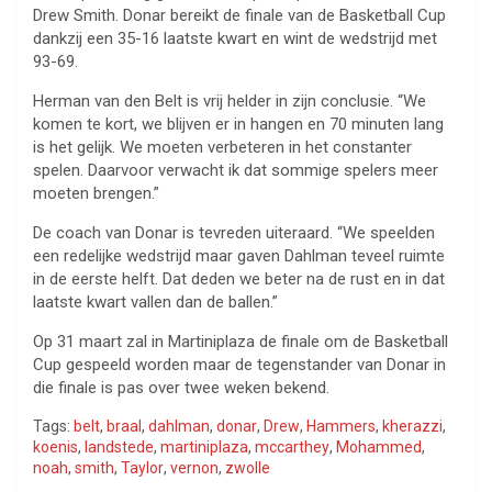
Drew Smith. Donar bereikt de finale van de Basketball Cup
dankzij een 35-16 laatste kwart en wint de wedstrijd met
93-69.
Herman van den Belt is vrij helder in zijn conclusie. “We
komen te kort, we blijven er in hangen en 70 minuten lang
is het gelijk. We moeten verbeteren in het constanter
spelen. Daarvoor verwacht ik dat sommige spelers meer
moeten brengen.”
De coach van Donar is tevreden uiteraard. “We speelden
een redelijke wedstrijd maar gaven Dahlman teveel ruimte
in de eerste helft. Dat deden we beter na de rust en in dat
laatste kwart vallen dan de ballen.”
Op 31 maart zal in Martiniplaza de finale om de Basketball
Cup gespeeld worden maar de tegenstander van Donar in
die finale is pas over twee weken bekend.
Tags:
belt
,
braal
,
dahlman
,
donar
,
Drew
,
Hammers
,
kherazzi
,
koenis
,
landstede
,
martiniplaza
,
mccarthey
,
Mohammed
,
noah
,
smith
,
Taylor
,
vernon
,
zwolle