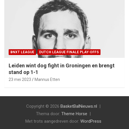
BNXT LEAGUE
DUTCH LEAGUE FINALE PLAY-OFFS
Leiden wint dog fight in Groningen en brengt
stand op 1-1
23 mei 2023
Mannus Etten
Copyright © 2026
BasketBalNieuws.nl
Thema door:
Theme Horse
Met trots aangedreven door:
WordPress