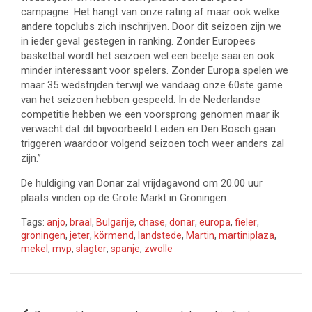
campagne. Het hangt van onze rating af maar ook welke
andere topclubs zich inschrijven. Door dit seizoen zijn we
in ieder geval gestegen in ranking. Zonder Europees
basketbal wordt het seizoen wel een beetje saai en ook
minder interessant voor spelers. Zonder Europa spelen we
maar 35 wedstrijden terwijl we vandaag onze 60ste game
van het seizoen hebben gespeeld. In de Nederlandse
competitie hebben we een voorsprong genomen maar ik
verwacht dat dit bijvoorbeeld Leiden en Den Bosch gaan
triggeren waardoor volgend seizoen toch weer anders zal
zijn.”
De huldiging van Donar zal vrijdagavond om 20.00 uur
plaats vinden op de Grote Markt in Groningen.
Tags:
anjo
,
braal
,
Bulgarije
,
chase
,
donar
,
europa
,
fieler
,
groningen
,
jeter
,
körmend
,
landstede
,
Martin
,
martiniplaza
,
mekel
,
mvp
,
slagter
,
spanje
,
zwolle
Bericht