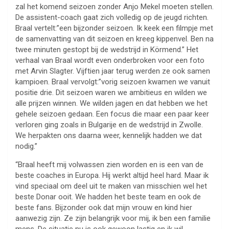
zal het komend seizoen zonder Anjo Mekel moeten stellen.
De assistent-coach gaat zich volledig op de jeugd richten.
Braal vertelt:”een bijzonder seizoen. Ik keek een filmpje met
de samenvatting van dit seizoen en kreeg kippenvel. Ben na
twee minuten gestopt bij de wedstrijd in Körmend.” Het
verhaal van Braal wordt even onderbroken voor een foto
met Arvin Slagter. Vijftien jaar terug werden ze ook samen
kampioen. Braal vervolgt:”vorig seizoen kwamen we vanuit
positie drie. Dit seizoen waren we ambitieus en wilden we
alle prijzen winnen. We wilden jagen en dat hebben we het
gehele seizoen gedaan. Een focus die maar een paar keer
verloren ging zoals in Bulgarije en de wedstrijd in Zwolle.
We herpakten ons daarna weer, kennelijk hadden we dat
nodig.”
“Braal heeft mij volwassen zien worden en is een van de
beste coaches in Europa. Hij werkt altijd heel hard. Maar ik
vind speciaal om deel uit te maken van misschien wel het
beste Donar ooit. We hadden het beste team en ook de
beste fans. Bijzonder ook dat mijn vrouw en kind hier
aanwezig zijn. Ze zijn belangrijk voor mij, ik ben een familie