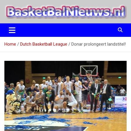
Ga
naar
de
inhoud
het basketbalnieuws en archief van basketball journalist M.M.
BasketBalNieuws.nl
Etten
Home
Dutch Basketball League
Donar prolongeert landstitel!