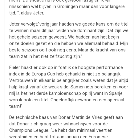
mens. De situatie nu is ook gewoon lastig en ik wil
misschien wel blijven in Groningen maar dan voor langere
tijd. “, aldus Jeter.
Jeter vervolgt:”vorig jaar hadden we goede kans om de titel
te winnen maar dit jaar wilden we dominant zijn. Dat zijn we
het gehele seizoen geweest. We hadden aan het begin
onze doelen gezet en die hebben we allemaal behaald. Mijn
beste seizoen ooit ook nog eens. Maar de kracht van ons
team zat in het niet zelfzuchtig zijn.”
Fieler haakt er ook op in:”dat ik de hoogste performance
index in de Europa Cup heb gehaald is niet zo belangrijk.
Vertrouwen in elkaar is belangrijker zoals weten dat je altijd
hulp krijgt vanaf de weak side. Samen iets bereiken en voor
mij is het het derde kampioenschap op rij want in Spanje
won ik ook een titel. Ongelooflijk gewoon en een speciaal
team!”
De technische baas van Donar Martin de Vries geeft aan
dat Donar zich graag weer wil inschrijven voor de
Champions League. “Je hebt dan minimaal veertien
wedstrijden en hebt tot aan januari een Europese