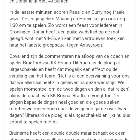
en Donar leidt met 40 punten.
In de laatste minuten scoren Pasalic en Curry nog fraaie
wijze. De jeugdspelers Maaring en Hoeve krijgen ook nog
1:30 om te spelen. Zo wordt een feest voor iedereen in
Groningen. Donar heeft een puike wedstrijd op de mat
gelegd, wint met 94-56, en kan met vertrouwen toekijken
naar het laatste groepsduel tegen Antwerpen.
Opvallend zijn de commentaren na afloop van de coach en
speler Bradford van KK Bosna. Uiteraard is de ploeg al
uitgeschakeld en heeft dat mogelijk een effect op de
instelling van het team. “Het is al een overwinning voor ons
dat we allemaal heel zijn gebleven na deze wedstrijd. We
spelen momenteel om de twee dagen en dan al dat reizen”,
aldus de coach van KK Bosna. Bradford voegt toe: “er
gingen bepaalde dingen heel goed en die goede zaken
moeten we meenemen naar de volgende game over twee
dagen.” Uiteraard de ploeg is al uitgeschakeld en lijkt nu dus
vooral te spelen met de
Bruinsma heeft een double double maar behaalt ook een
efficiency rating van 40 en zou dus wel eens speler van de