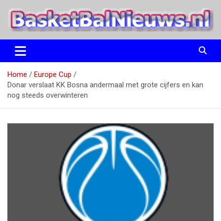
Ga
naar
de
inhoud
het basketbalnieuws en archief van basketball journalist M.M.
BasketBalNieuws.nl
Etten
Home
Europe Cup
Donar verslaat KK Bosna andermaal met grote cijfers en kan
nog steeds overwinteren