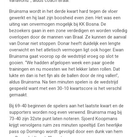
vanavond.”, aldus coach Braal.
Bruinsma wordt in het derde kwart hard tegen de vloer
gewerkt en hij laat zijn boosheid even zien. Het was een
uiting van onvermogen mogelijk bij KK Bosna. De
bezoekers gaan in een zone verdedigen en worden volledig
overlopen door de mannen van Braal. Ze kunnen de aanval
van Donar niet stoppen. Donar heeft duidelijk een lengte
overwicht en het atletisch vermogen ligt ook hoger. Ewan
Bruinsma gaat voorop op de wedstrijd vroeg op slot te
gooien. “We hadden afgelopen week een paar goede
trainingen en nu moesten we het lekker laten rollen. Dat
lukte en dan is het fijn als de ballen door de ring vallen”,
aldus Bruinsma. Na tien minuten spelen is de wedstrijd
gespeeld want met een 30-10 kwartscore is het verschil
gemaakt.
Bij 69-40 beginnen de spelers aan het laatste kwart en de
supporters worden nog even verwend. Bruinsma mag bij
73-40 zijn 32ste punt laten noteren. Sjoerd Koopmans
krijgt vervolgens ruim zes minuten speeltijd. Een heerlijke
pass op Domingo wordt gevolgd door een dunk van hem