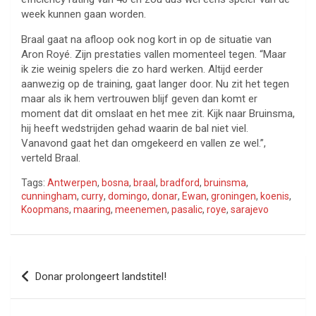
week kunnen gaan worden.
Braal gaat na afloop ook nog kort in op de situatie van
Aron Royé. Zijn prestaties vallen momenteel tegen. “Maar
ik zie weinig spelers die zo hard werken. Altijd eerder
aanwezig op de training, gaat langer door. Nu zit het tegen
maar als ik hem vertrouwen blijf geven dan komt er
moment dat dit omslaat en het mee zit. Kijk naar Bruinsma,
hij heeft wedstrijden gehad waarin de bal niet viel.
Vanavond gaat het dan omgekeerd en vallen ze wel.”,
verteld Braal.
Tags:
Antwerpen
,
bosna
,
braal
,
bradford
,
bruinsma
,
cunningham
,
curry
,
domingo
,
donar
,
Ewan
,
groningen
,
koenis
,
Koopmans
,
maaring
,
meenemen
,
pasalic
,
roye
,
sarajevo
Bericht
Donar prolongeert landstitel!
navigatie