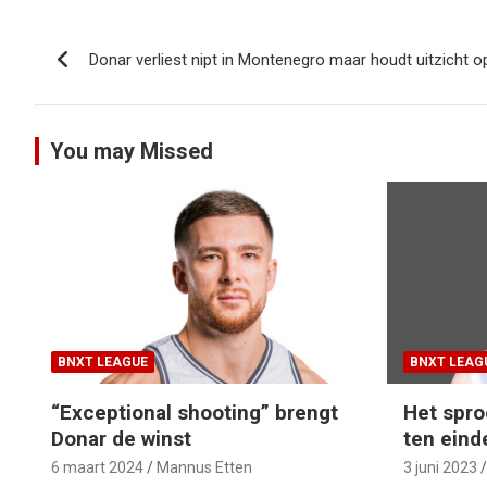
Bericht
Donar verliest nipt in Montenegro maar houdt uitzicht op
navigatie
You may Missed
BNXT LEAGUE
BNXT LEAG
“Exceptional shooting” brengt
Het spro
Donar de winst
ten eind
6 maart 2024
Mannus Etten
3 juni 2023