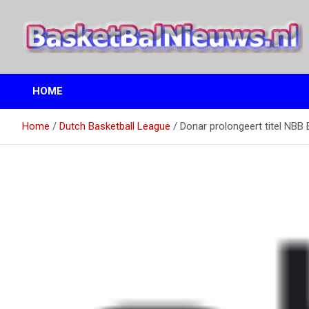
Ga
naar
de
inhoud
het basketbalnieuws en archief van basketball journalist M.M.
BasketBalNieuws.nl
Etten
HOME
Home
Dutch Basketball League
Donar prolongeert titel NBB 