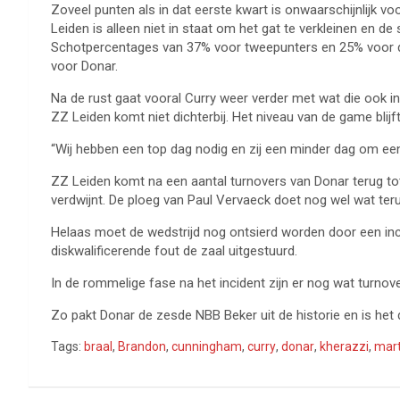
Zoveel punten als in dat eerste kwart is onwaarschijnlijk vo
Leiden is alleen niet in staat om het gat te verkleinen en d
Schotpercentages van 37% voor tweepunters en 25% voor de 
voor Donar.
Na de rust gaat vooral Curry weer verder met wat die ook i
ZZ Leiden komt niet dichterbij. Het niveau van de game blijf
“Wij hebben een top dag nodig en zij een minder dag om een
ZZ Leiden komt na een aantal turnovers van Donar terug to
verdwijnt. De ploeg van Paul Vervaeck doet nog wel wat ter
Helaas moet de wedstrijd nog ontsierd worden door een inc
diskwalificerende fout de zaal uitgestuurd.
In de rommelige fase na het incident zijn er nog wat turnove
Zo pakt Donar de zesde NBB Beker uit de historie en is het de
Tags:
braal
,
Brandon
,
cunningham
,
curry
,
donar
,
kherazzi
,
mart