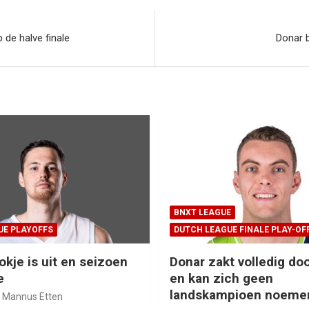
 de halve finale
Donar b
BNXT LEAGUE
UE PLAYOFFS
DUTCH LEAGUE FINALE PLAY-OF
okje is uit en seizoen
Donar zakt volledig doo
e
en kan zich geen
landskampioen noeme
Mannus Etten