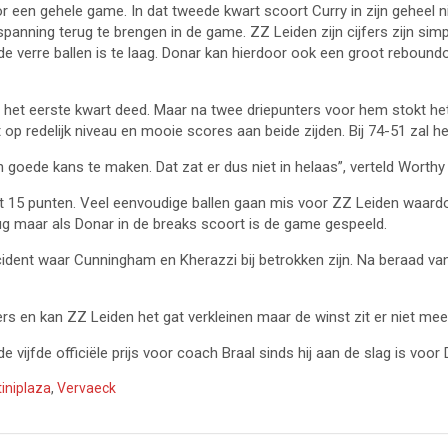
or een gehele game. In dat tweede kwart scoort Curry in zijn geheel ni
e spanning terug te brengen in de game. ZZ Leiden zijn cijfers zijn s
verre ballen is te laag. Donar kan hierdoor ook een groot reboundo
n het eerste kwart deed. Maar na twee driepunters voor hem stokt het
t op redelijk niveau en mooie scores aan beide zijden. Bij 74-51 zal h
 goede kans te maken. Dat zat er dus niet in helaas”, verteld Worthy
t 15 punten. Veel eenvoudige ballen gaan mis voor ZZ Leiden waard
ug maar als Donar in de breaks scoort is de game gespeeld.
ident waar Cunningham en Kherazzi bij betrokken zijn. Na beraad v
rs en kan ZZ Leiden het gat verkleinen maar de winst zit er niet meer
 vijfde officiële prijs voor coach Braal sinds hij aan de slag is voor 
iniplaza
,
Vervaeck