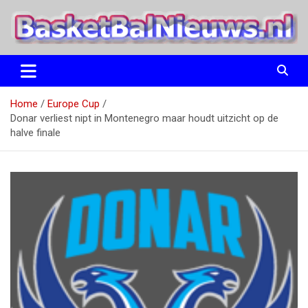
Ga
naar
de
inhoud
het basketbalnieuws en archief van basketball journalist M.M.
BasketBalNieuws.nl
Etten
Home
Europe Cup
Donar verliest nipt in Montenegro maar houdt uitzicht op de
halve finale