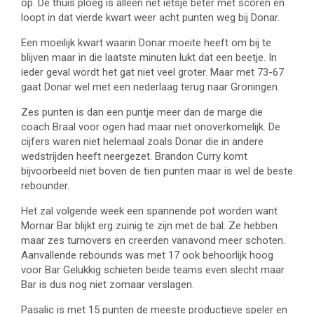
op. De thuis ploeg is alleen net ietsje beter met scoren en
loopt in dat vierde kwart weer acht punten weg bij Donar.
Een moeilijk kwart waarin Donar moeite heeft om bij te
blijven maar in die laatste minuten lukt dat een beetje. In
ieder geval wordt het gat niet veel groter. Maar met 73-67
gaat Donar wel met een nederlaag terug naar Groningen.
Zes punten is dan een puntje meer dan de marge die
coach Braal voor ogen had maar niet onoverkomelijk. De
cijfers waren niet helemaal zoals Donar die in andere
wedstrijden heeft neergezet. Brandon Curry komt
bijvoorbeeld niet boven de tien punten maar is wel de beste
rebounder.
Het zal volgende week een spannende pot worden want
Mornar Bar blijkt erg zuinig te zijn met de bal. Ze hebben
maar zes turnovers en creerden vanavond meer schoten.
Aanvallende rebounds was met 17 ook behoorlijk hoog
voor Bar Gelukkig schieten beide teams even slecht maar
Bar is dus nog niet zomaar verslagen.
Pasalic is met 15 punten de meeste productieve speler en