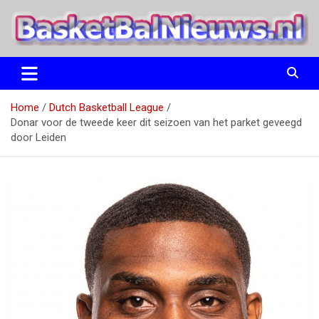
Ga
naar
de
inhoud
het basketbalnieuws en archief van basketball journalist M.M.
BasketBalNieuws.nl
Etten
Home
Dutch Basketball League
Donar voor de tweede keer dit seizoen van het parket geveegd
door Leiden