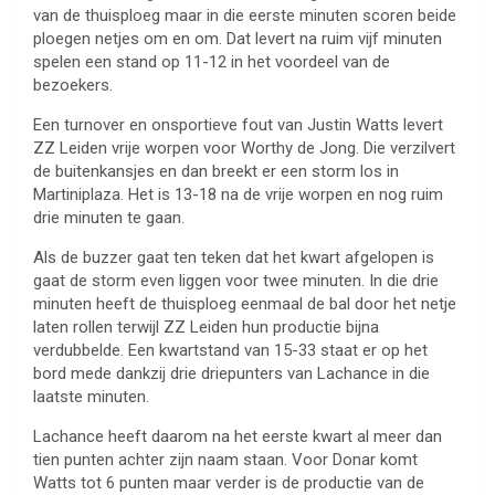
van de thuisploeg maar in die eerste minuten scoren beide
ploegen netjes om en om. Dat levert na ruim vijf minuten
spelen een stand op 11-12 in het voordeel van de
bezoekers.
Een turnover en onsportieve fout van Justin Watts levert
ZZ Leiden vrije worpen voor Worthy de Jong. Die verzilvert
de buitenkansjes en dan breekt er een storm los in
Martiniplaza. Het is 13-18 na de vrije worpen en nog ruim
drie minuten te gaan.
Als de buzzer gaat ten teken dat het kwart afgelopen is
gaat de storm even liggen voor twee minuten. In die drie
minuten heeft de thuisploeg eenmaal de bal door het netje
laten rollen terwijl ZZ Leiden hun productie bijna
verdubbelde. Een kwartstand van 15-33 staat er op het
bord mede dankzij drie driepunters van Lachance in die
laatste minuten.
Lachance heeft daarom na het eerste kwart al meer dan
tien punten achter zijn naam staan. Voor Donar komt
Watts tot 6 punten maar verder is de productie van de