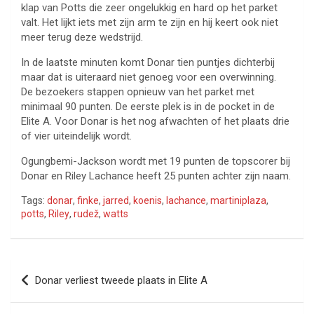
klap van Potts die zeer ongelukkig en hard op het parket
valt. Het lijkt iets met zijn arm te zijn en hij keert ook niet
meer terug deze wedstrijd.
In de laatste minuten komt Donar tien puntjes dichterbij
maar dat is uiteraard niet genoeg voor een overwinning.
De bezoekers stappen opnieuw van het parket met
minimaal 90 punten. De eerste plek is in de pocket in de
Elite A. Voor Donar is het nog afwachten of het plaats drie
of vier uiteindelijk wordt.
Ogungbemi-Jackson wordt met 19 punten de topscorer bij
Donar en Riley Lachance heeft 25 punten achter zijn naam.
Tags:
donar
,
finke
,
jarred
,
koenis
,
lachance
,
martiniplaza
,
potts
,
Riley
,
rudež
,
watts
Bericht
Donar verliest tweede plaats in Elite A
navigatie