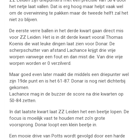
ZZ Leiden zijn driepunters met een precisie van 58% door
het netje laat vallen. Dat is erg hoog maar helpt vaak wel
om de overwinning te pakken maar de tweede helft zal het
niet zo blijven.
De eerste verre ballen in het derde kwart gaan direct mis
voor ZZ Leiden. Het is in dit derde kwart vooral Thomas
Koenis die wat leuke dingen laat zien voor Donar. De
scherpschutter van afstand Lachance krijgt drie vrije
worpen vanwege een fout en dan mist die. Van drie vrije
worpen worden er 0 verzilverd.
Maar goed even later maakt die middels een driepunter wel
zijn 19de punt en is het 61-87. Donar is nog niet dichterbij
gekomen.
Lachance mag in de buzzer de score na drie kwarten op
50-84 zetten.
In dat laatste kwart laat ZZ Leiden het een beetje lopen. De
focus is moeilijk vast te houden met zo’n grote
voorsprong. Donar loopt een klein beetje in.
Een mooie drive van Potts wordt gevolgd door een harde