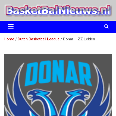
Ga
naar
de
inhoud
het basketbalnieuws en archief van basketball journalist M.M.
BasketBalNieuws.nl
Etten
Home
Dutch Basketball League
Donar – ZZ Leiden