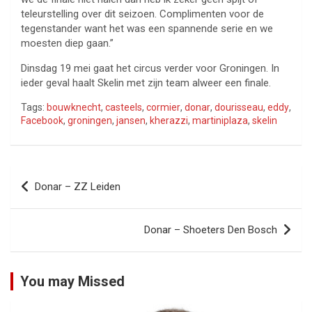
teleurstelling over dit seizoen. Complimenten voor de
tegenstander want het was een spannende serie en we
moesten diep gaan.”
Dinsdag 19 mei gaat het circus verder voor Groningen. In
ieder geval haalt Skelin met zijn team alweer een finale.
Tags:
bouwknecht
,
casteels
,
cormier
,
donar
,
dourisseau
,
eddy
,
Facebook
,
groningen
,
jansen
,
kherazzi
,
martiniplaza
,
skelin
Bericht
Donar – ZZ Leiden
navigatie
Donar – Shoeters Den Bosch
You may Missed