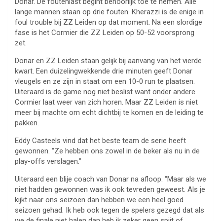
Donar. De foutenlast begint behoorlijk toe te nemen. Alle
lange mannen staan op drie fouten. Kherazzi is de enige in
foul trouble bij ZZ Leiden op dat moment. Na een slordige
fase is het Cormier die ZZ Leiden op 50-52 voorsprong
zet.
Donar en ZZ Leiden staan gelijk bij aanvang van het vierde
kwart. Een duizelingwekkende drie minuten geeft Donar
vleugels en ze zijn in staat om een 10-0 run te plaatsen.
Uiteraard is de game nog niet beslist want onder andere
Cormier laat weer van zich horen. Maar ZZ Leiden is niet
meer bij machte om echt dichtbij te komen en de leiding te
pakken.
Eddy Casteels vind dat het beste team de serie heeft
gewonnen. “Ze hebben ons zowel in de beker als nu in de
play-offs verslagen.”
Uiteraard een blije coach van Donar na afloop. “Maar als we
niet hadden gewonnen was ik ook tevreden geweest. Als je
kijkt naar ons seizoen dan hebben we een heel goed
seizoen gehad. Ik heb ook tegen de spelers gezegd dat als
we de finale niet halen dan heb ik zeker geen spijt of