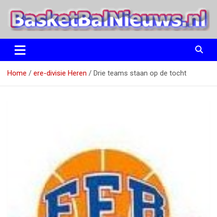
Ga
naar
de
inhoud
het basketbalnieuws en archief van basketball journalist M.M.
BasketBalNieuws.nl
Etten
Home
ere-divisie Heren
Drie teams staan op de tocht