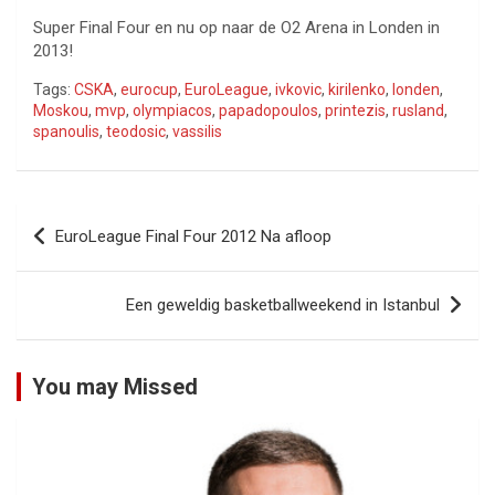
Super Final Four en nu op naar de O2 Arena in Londen in
2013!
Tags:
CSKA
,
eurocup
,
EuroLeague
,
ivkovic
,
kirilenko
,
londen
,
Moskou
,
mvp
,
olympiacos
,
papadopoulos
,
printezis
,
rusland
,
spanoulis
,
teodosic
,
vassilis
Bericht
EuroLeague Final Four 2012 Na afloop
navigatie
Een geweldig basketballweekend in Istanbul
You may Missed