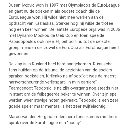
Dusan Ivkovic won in 1997 met Olympiacos de EuroLeague
en gaat nu de boeken in als oudste coach die de
EuroLeague won. Hij wilde niet mee werken aan de
opdracht van Kazlaukas. Sterker nog, hij wilde de trofee
nog een keer winnen. De laatste Europese prijs was in 2006
met Dynamo Moskou de Uleb Cup en toen speelde
Papadopoulos ook mee. Hij behoort nu tot de selecte
groep mensen die zowel de EuroCup als EuroLeague heeft
gewonnen.
De klap is in Rusland heel hard aangekomen. Russische
fans huilden op de tribune, de gezichten van de spelers
spraken boekdelen. Kirilenko na afloop:”dit was de meest
hartverscheurende verliespartij in mijn carriere”.
Teamgenoot Teodosic is na zijn overgang nog steeds niet
in staat om de felbegeerde beker te winnen. Over zijn spel
werden weer stevige noten gekraakt. Teodosic is een zeer
goede speler maar mentaal is het zeer twijfelachtig.
Marco van den Berg noemden hem toen ik eens met hem
sprak over de EuroLeague een “pussy”.