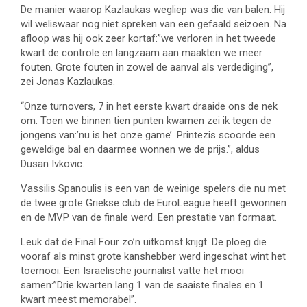
De manier waarop Kazlaukas wegliep was die van balen. Hij
wil weliswaar nog niet spreken van een gefaald seizoen. Na
afloop was hij ook zeer kortaf:”we verloren in het tweede
kwart de controle en langzaam aan maakten we meer
fouten. Grote fouten in zowel de aanval als verdediging”,
zei Jonas Kazlaukas.
“Onze turnovers, 7 in het eerste kwart draaide ons de nek
om. Toen we binnen tien punten kwamen zei ik tegen de
jongens van:’nu is het onze game’. Printezis scoorde een
geweldige bal en daarmee wonnen we de prijs.”, aldus
Dusan Ivkovic.
Vassilis Spanoulis is een van de weinige spelers die nu met
de twee grote Griekse club de EuroLeague heeft gewonnen
en de MVP van de finale werd. Een prestatie van formaat.
Leuk dat de Final Four zo’n uitkomst krijgt. De ploeg die
vooraf als minst grote kanshebber werd ingeschat wint het
toernooi. Een Israelische journalist vatte het mooi
samen:”Drie kwarten lang 1 van de saaiste finales en 1
kwart meest memorabel”.