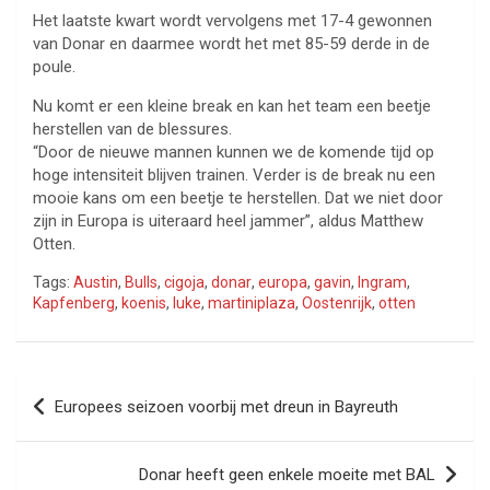
Het laatste kwart wordt vervolgens met 17-4 gewonnen
van Donar en daarmee wordt het met 85-59 derde in de
poule.
Nu komt er een kleine break en kan het team een beetje
herstellen van de blessures.
“Door de nieuwe mannen kunnen we de komende tijd op
hoge intensiteit blijven trainen. Verder is de break nu een
mooie kans om een beetje te herstellen. Dat we niet door
zijn in Europa is uiteraard heel jammer”, aldus Matthew
Otten.
Tags:
Austin
,
Bulls
,
cigoja
,
donar
,
europa
,
gavin
,
Ingram
,
Kapfenberg
,
koenis
,
luke
,
martiniplaza
,
Oostenrijk
,
otten
Bericht
Europees seizoen voorbij met dreun in Bayreuth
navigatie
Donar heeft geen enkele moeite met BAL