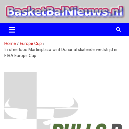
Ga
naar
de
inhoud
het basketbalnieuws en archief van basketball journalist M.M.
BasketBalNieuws.nl
Etten
Home
Europe Cup
In sfeerloos Martiniplaza wint Donar afsluitende wedstrijd in
FIBA Europe Cup