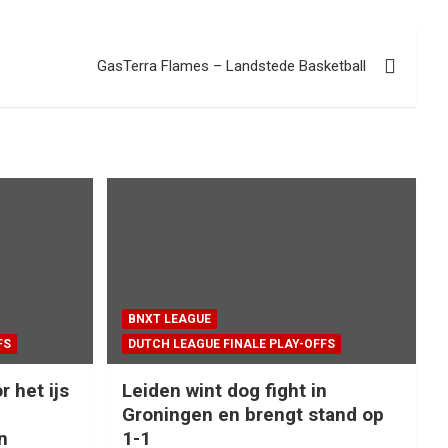
GasTerra Flames – Landstede Basketball
BNXT LEAGUE
FS
DUTCH LEAGUE FINALE PLAY-OFFS
r het ijs
Leiden wint dog fight in
Groningen en brengt stand op
n
1-1