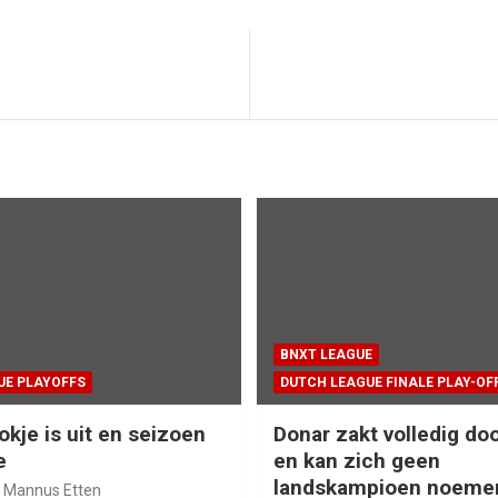
BNXT LEAGUE
UE PLAYOFFS
DUTCH LEAGUE FINALE PLAY-OF
okje is uit en seizoen
Donar zakt volledig doo
e
en kan zich geen
landskampioen noeme
Mannus Etten