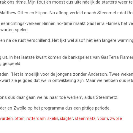
rak ons ritme. Mijn fout en moest dus uiteindelijk de starters weer te
Matthew Otten en Filipan. Na afloop verteld coach Steenmetz dat Ro
l eenrichtings-verkeer. Binnen no-time maakt GasTerra Flames het ver
kwarten spelen.
 en na de rust verschillend. Het lijkt wel alsof het een langere warmi
g uit. In het laatste kwart komen de bankspelers van GasTerra Flam
ng gespeeld.
eden. “Het is moeilijk voor de jongens zonder Anderson. Twee weken
art zie je goed dat we in ontwikkeling zijn. Maar we hebben dus iet
r ons dus daar gaan we nu naar toe werken”, aldus Steenmetz.
der en Zwolle op het programma dus een pittige periode.
warden
,
otten
,
rotterdam
,
skelin
,
slagter
,
steenmetz
,
voorn
,
zwolle