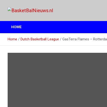
Ga
naar
de
het basketbalnieuws en archief van basketball journalist M.M.
BasketBalNieuws.nl
inhoud
Etten
HOME
Home
Dutch Basketball League
GasTerra Flames – Rotterda