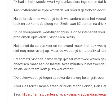
“Ik had in het tweede kwart vijf bankspelers ingezet en dat b
Aan Rotterdamse zijde wordt de kar vooral getrokken door 
Na de break is de wedstrijd toch wel anders en is het voora
raak en zo komt de ploeg van Skelin aan 62 punten na drie 
“In de voorgaande wedstrijden thuis is onze intensiteit voor
problemen opleveren.”, vindt Ivica Skelin.
Het is niet de eerste keer en vanavond maakt het ook weini
niet nog meer averij op. Maar de wedstrijd is natuurlijk al la
Steenmetz vindt de game vergelijkbaar met twee weken gel
chaotisch maar aan de laatste twee minuten in het tweede kw
en als klein team kom je zo wel verder.”
“De bekerwedstrijd tegen Leeuwarden is erg belangrijk voo
Voor GasTerra Flames staan er duels tegen Leiden, Den Hel
Tags:
filipan
,
flames
,
gasterra
,
ivica
,
koenis
,
krabbendam
,
leeu