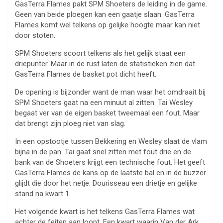
GasTerra Flames pakt SPM Shoeters de leiding in de game.
Geen van beide ploegen kan een gaatje slaan. GasTerra
Flames komt wel telkens op gelijke hoogte maar kan niet
door stoten.
SPM Shoeters scoort telkens als het gelijk staat een
driepunter. Maar in de rust laten de statistieken zien dat
GasTerra Flames de basket pot dicht heeft.
De opening is bijzonder want de man waar het omdraait bij
SPM Shoeters gaat na een minuut al zitten. Tai Wesley
begaat ver van de eigen basket tweemaal een fout. Maar
dat brengt zijn ploeg niet van slag.
In een opstootje tussen Bekkering en Wesley slaat de vlam
bijna in de pan. Tai gaat snel zitten met fout drie en de
bank van de Shoeters krijgt een technische fout. Het geeft
GasTerra Flames de kans op de laatste bal en in de buzzer
glijdt die door het netje. Dourisseau een drietje en gelijke
stand na kwart 1.
Het volgende kwart is het telkens GasTerra Flames wat
achter de feiten aan loopt. Een kwart waarin Van der Ark