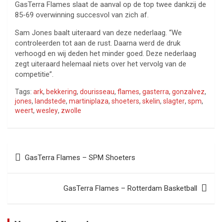
GasTerra Flames slaat de aanval op de top twee dankzij de
85-69 overwinning succesvol van zich af.
Sam Jones baalt uiteraard van deze nederlaag. “We
controleerden tot aan de rust. Daarna werd de druk
verhoogd en wij deden het minder goed. Deze nederlaag
zegt uiteraard helemaal niets over het vervolg van de
competitie”.
Tags:
ark
,
bekkering
,
dourisseau
,
flames
,
gasterra
,
gonzalvez
,
jones
,
landstede
,
martiniplaza
,
shoeters
,
skelin
,
slagter
,
spm
,
weert
,
wesley
,
zwolle
Bericht
GasTerra Flames – SPM Shoeters
navigatie
GasTerra Flames – Rotterdam Basketball