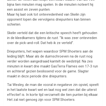
bijna tien minuten mag spelen. In die minuten noteert hij
een assist en zeven punten.
Maar hij laat ook tot ontevredenheid van Skelin zijn
opponent lopen die vervolgens driepunters kan binnen
schieten.
Skelin verteld dat die een kritische speech heeft gehouden
in de kleedkamers tijdens de rust. “Ik was zeer ontevreden
over de pick-and-roll. Dat heb ik ze verteld”.
Driepunters, het wapen waardoor SPM Shoeters aan de
leiding blijft. Maar als de duimschroeven na de rust nog
verder worden aangedraaid kantelt de wedstrijd. Na zes
minuten in kwart drie maakt GasTerra Flames een 17-3 run
en achteraf gezien beslissend voor de game. Slagter
maakt in deze periode drie driepunters.
Tai Wesley, de man die vooral in negatieve zin opviel, speelt
in het laatste kwart wel en laat nog wel zien dat die uiterst
effectief is. In korte tijd verzamelt die tien punten bij elkaar.
Het zal niet genoeg zijn voor SPM Shoeters.