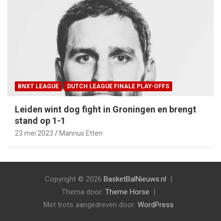
BNXT LEAGUE
DUTCH LEAGUE FINALE PLAY-OFFS
Leiden wint dog fight in Groningen en brengt
stand op 1-1
23 mei 2023
Mannus Etten
Copyright © 2026
BasketBalNieuws.nl
Thema door:
Theme Horse
Met trots aangedreven door:
WordPress