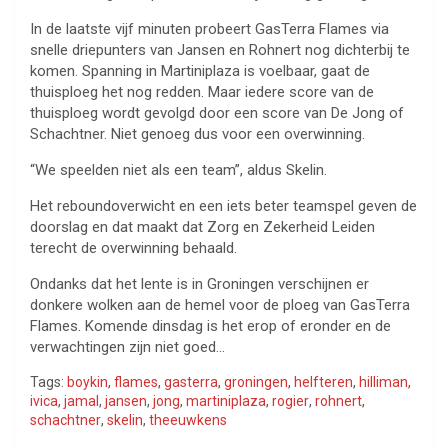
In de laatste vijf minuten probeert GasTerra Flames via
snelle driepunters van Jansen en Rohnert nog dichterbij te
komen. Spanning in Martiniplaza is voelbaar, gaat de
thuisploeg het nog redden. Maar iedere score van de
thuisploeg wordt gevolgd door een score van De Jong of
Schachtner. Niet genoeg dus voor een overwinning.
“We speelden niet als een team”, aldus Skelin.
Het reboundoverwicht en een iets beter teamspel geven de
doorslag en dat maakt dat Zorg en Zekerheid Leiden
terecht de overwinning behaald.
Ondanks dat het lente is in Groningen verschijnen er
donkere wolken aan de hemel voor de ploeg van GasTerra
Flames. Komende dinsdag is het erop of eronder en de
verwachtingen zijn niet goed…
Tags:
boykin
,
flames
,
gasterra
,
groningen
,
helfteren
,
hilliman
,
ivica
,
jamal
,
jansen
,
jong
,
martiniplaza
,
rogier
,
rohnert
,
schachtner
,
skelin
,
theeuwkens