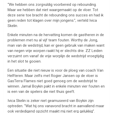
“We hebben ons zorgvuldig voorbereid op rebounding.
Maar we hebben dat niet waargemaakt op de vloer. Tot
deze serie toe bracht de rebounding ons succes en had ik
geen reden tot klagen over mijn jongens.”, verteld Ivica
Skelin.
Enkele minuten na de hervatting komen de gastheren in de
problemen met nu al vijf team fouten. Worthy de Jong,
man van de wedstrijd, kan er geen gebruik van maken want
van negen vrije worpen raakt hij er slechts drie. ZZ Leiden
verzuimt om vanaf de vrije worplijn de wedstrijd vroegtijdig
in het slot te gooien.
Een situatie die niet nieuw is voor de ploeg van coach Van
Helfteren. Maar zelfs met Rogier Jansen op de vloer is
GasTerra Flames niet goed genoeg om de wedstrijd te
winnen. Jamal Boykin pakt in enkele minuten vier fouten en
is een van de spelers die niet thuis geeft.
Ivica Skelin is zeker niet geamuseerd van Boykin zijn
optreden. “Wat hij ons vanavond bracht in aanvallend maar
ook verdedigend opzicht maakt mij niet erg gelukkig”.