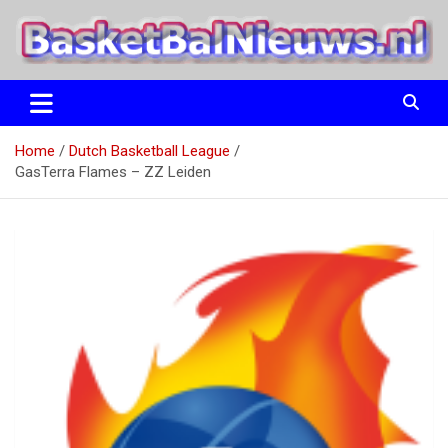
Ga
naar
de
inhoud
het basketbalnieuws en archief van basketball journalist M.M.
BasketBalNieuws.nl
Etten
Home
Dutch Basketball League
GasTerra Flames – ZZ Leiden