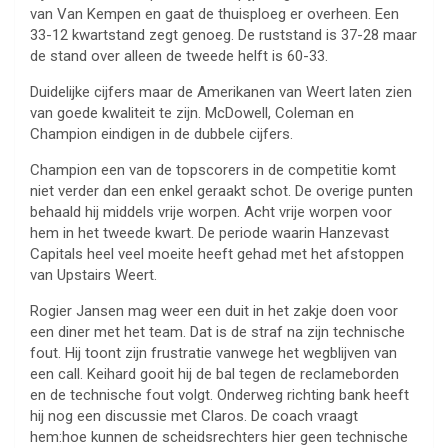
van Van Kempen en gaat de thuisploeg er overheen. Een
33-12 kwartstand zegt genoeg. De ruststand is 37-28 maar
de stand over alleen de tweede helft is 60-33.
Duidelijke cijfers maar de Amerikanen van Weert laten zien
van goede kwaliteit te zijn. McDowell, Coleman en
Champion eindigen in de dubbele cijfers.
Champion een van de topscorers in de competitie komt
niet verder dan een enkel geraakt schot. De overige punten
behaald hij middels vrije worpen. Acht vrije worpen voor
hem in het tweede kwart. De periode waarin Hanzevast
Capitals heel veel moeite heeft gehad met het afstoppen
van Upstairs Weert.
Rogier Jansen mag weer een duit in het zakje doen voor
een diner met het team. Dat is de straf na zijn technische
fout. Hij toont zijn frustratie vanwege het wegblijven van
een call. Keihard gooit hij de bal tegen de reclameborden
en de technische fout volgt. Onderweg richting bank heeft
hij nog een discussie met Claros. De coach vraagt
hem:hoe kunnen de scheidsrechters hier geen technische