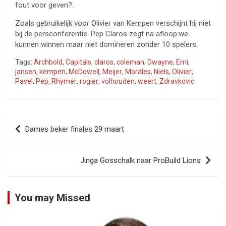
fout voor geven?.
Zoals gebruikelijk voor Olivier van Kempen verschijnt hij niet
bij de persconferentie. Pep Claros zegt na afloop:we
kunnen winnen maar niet domineren zonder 10 spelers.
Tags:
Archbold
,
Capitals
,
claros
,
coleman
,
Dwayne
,
Emi
,
jansen
,
kempen
,
McDowell
,
Meijer
,
Morales
,
Niels
,
Olivier
,
Pavel
,
Pep
,
Rhymer
,
rogier
,
volhouden
,
weert
,
Zdravkovic
Bericht
Dames beker finales 29 maart
navigatie
Jinga Gosschalk naar ProBuild Lions
You may Missed