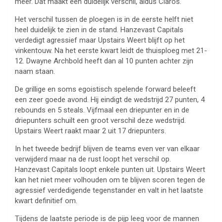
meer. Dat maakt een duidelijk verschil, aldus Claros.
Het verschil tussen de ploegen is in de eerste helft niet
heel duidelijk te zien in de stand. Hanzevast Capitals
verdedigt agressief maar Upstairs Weert blijft op het
vinkentouw. Na het eerste kwart leidt de thuisploeg met 21-
12. Dwayne Archbold heeft dan al 10 punten achter zijn
naam staan.
De grillige en soms egoistisch spelende forward beleeft
een zeer goede avond. Hij eindigt de wedstrijd 27 punten, 4
rebounds en 5 steals. Vijfmaal een driepunter en in de
driepunters schuilt een groot verschil deze wedstrijd.
Upstairs Weert raakt maar 2 uit 17 driepunters.
In het tweede bedrijf blijven de teams even ver van elkaar
verwijderd maar na de rust loopt het verschil op.
Hanzevast Capitals loopt enkele punten uit. Upstairs Weert
kan het niet meer volhouden om te blijven scoren tegen de
agressief verdedigende tegenstander en valt in het laatste
kwart definitief om.
Tijdens de laatste periode is de pijp leeg voor de mannen