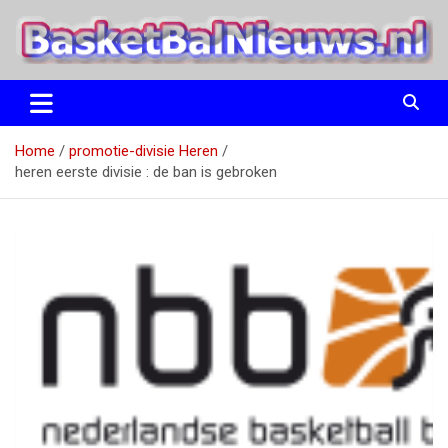
Ga
naar
de
inhoud
het basketbalnieuws en archief van basketball journalist M.M.
BasketBalNieuws.nl
Etten
Home
promotie-divisie Heren
heren eerste divisie : de ban is gebroken