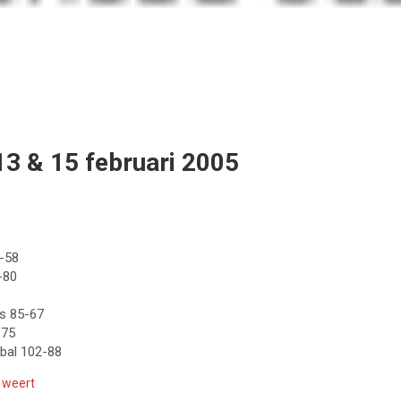
,13 & 15 februari 2005
-58
-80
ts 85-67
-75
bal 102-88
,
weert