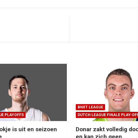
BNXT LEAGUE
UE PLAYOFFS
DUTCH LEAGUE FINALE PLAY-OF
okje is uit en seizoen
Donar zakt volledig doo
e
en kan zich geen