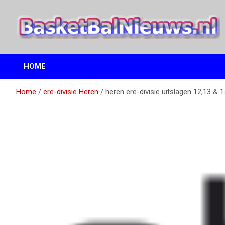
Ga
naar
de
inhoud
het basketbalnieuws en archief van basketball journalist M.M.
BasketBalNieuws.nl
Etten
HOME
Home
ere-divisie Heren
heren ere-divisie uitslagen 12,13 & 