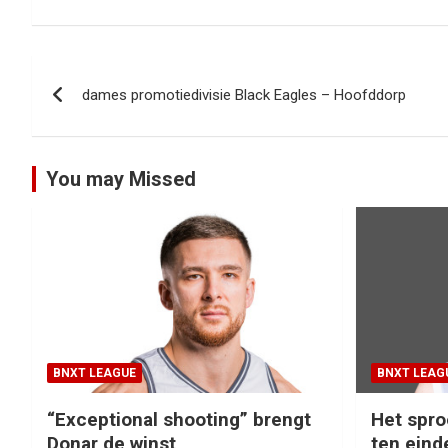
Bericht
dames promotiedivisie Black Eagles – Hoofddorp
navigatie
You may Missed
BNXT LEAGUE
BNXT LEAG
“Exceptional shooting” brengt
Het spro
Donar de winst
ten eind