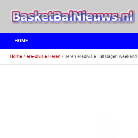
Ga
naar
de
inhoud
het basketbalnieuws en archief van basketball journalist M.M.
BasketBalNieuws.nl
Etten
HOME
Home
ere-divisie Heren
heren eredivisie : uitslagen weeken