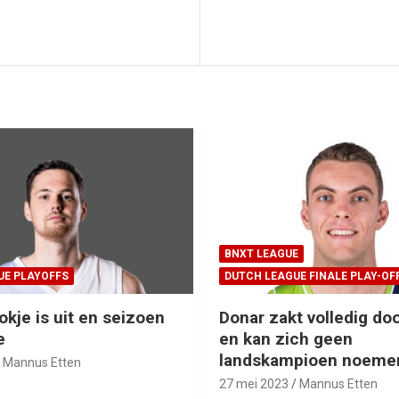
BNXT LEAGUE
UE PLAYOFFS
DUTCH LEAGUE FINALE PLAY-OF
okje is uit en seizoen
Donar zakt volledig doo
e
en kan zich geen
landskampioen noeme
Mannus Etten
27 mei 2023
Mannus Etten