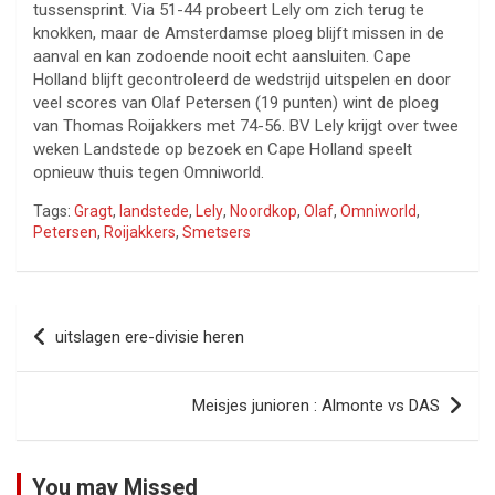
tussensprint. Via 51-44 probeert Lely om zich terug te
knokken, maar de Amsterdamse ploeg blijft missen in de
aanval en kan zodoende nooit echt aansluiten. Cape
Holland blijft gecontroleerd de wedstrijd uitspelen en door
veel scores van Olaf Petersen (19 punten) wint de ploeg
van Thomas Roijakkers met 74-56. BV Lely krijgt over twee
weken Landstede op bezoek en Cape Holland speelt
opnieuw thuis tegen Omniworld.
Tags:
Gragt
,
landstede
,
Lely
,
Noordkop
,
Olaf
,
Omniworld
,
Petersen
,
Roijakkers
,
Smetsers
Bericht
uitslagen ere-divisie heren
navigatie
Meisjes junioren : Almonte vs DAS
You may Missed