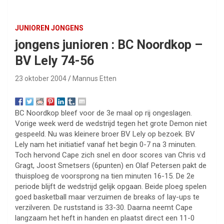
JUNIOREN JONGENS
jongens junioren : BC Noordkop –
BV Lely 74-56
23 oktober 2004
Mannus Etten
BC Noordkop bleef voor de 3e maal op rij ongeslagen.
Vorige week werd de wedstrijd tegen het grote Demon niet
gespeeld. Nu was kleinere broer BV Lely op bezoek. BV
Lely nam het initiatief vanaf het begin 0-7 na 3 minuten.
Toch hervond Cape zich snel en door scores van Chris v.d
Gragt, Joost Smetsers (6punten) en Olaf Petersen pakt de
thuisploeg de voorsprong na tien minuten 16-15. De 2e
periode blijft de wedstrijd gelijk opgaan. Beide ploeg spelen
goed basketball maar verzuimen de breaks of lay-ups te
verzilveren. De ruststand is 33-30. Daarna neemt Cape
langzaam het heft in handen en plaatst direct een 11-0