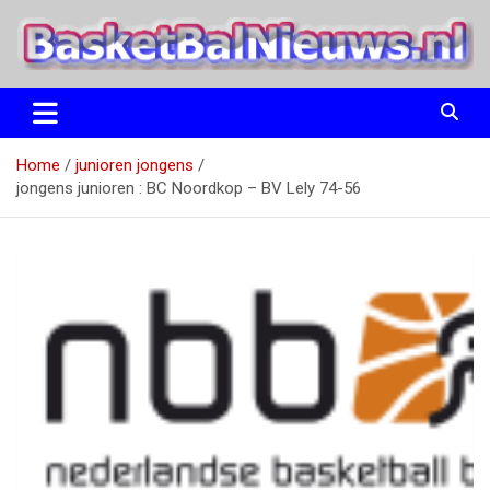
Ga
naar
de
inhoud
het basketbalnieuws en archief van basketball journalist M.M.
BasketBalNieuws.nl
Etten
Home
junioren jongens
jongens junioren : BC Noordkop – BV Lely 74-56