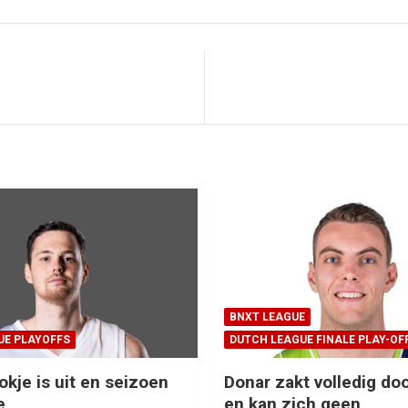
BNXT LEAGUE
UE PLAYOFFS
DUTCH LEAGUE FINALE PLAY-OF
okje is uit en seizoen
Donar zakt volledig doo
e
en kan zich geen