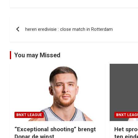
Bericht
heren eredivisie : close match in Rotterdam
navigatie
You may Missed
BNXT LEAGUE
BNXT LEAG
“Exceptional shooting” brengt
Het spro
Donar de winst
ten eind