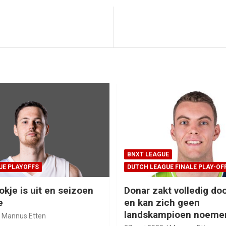
BNXT LEAGUE
UE PLAYOFFS
DUTCH LEAGUE FINALE PLAY-OF
okje is uit en seizoen
Donar zakt volledig doo
e
en kan zich geen
landskampioen noeme
Mannus Etten