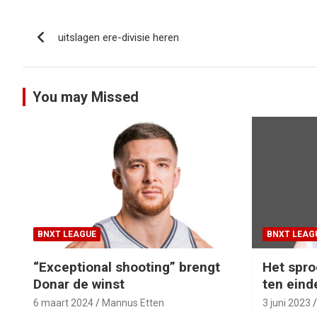
Bericht
uitslagen ere-divisie heren
navigatie
You may Missed
BNXT LEAGUE
BNXT LEAG
“Exceptional shooting” brengt
Het spro
Donar de winst
ten eind
6 maart 2024
Mannus Etten
3 juni 2023