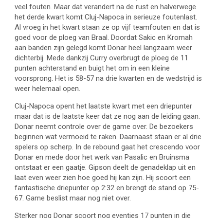
veel fouten. Maar dat verandert na de rust en halverwege
het derde kwart komt Cluj-Napoca in serieuze foutenlast.
Al vroeg in het kwart staan ze op vijf teamfouten en dat is
goed voor de ploeg van Braal. Doordat Sakic en Kromah
aan banden zijn gelegd komt Donar heel langzaam weer
dichterbij. Mede dankzij Curry overbrugt de ploeg de 11
punten achterstand en buigt het om in een kleine
voorsprong. Het is 58-57 na drie kwarten en de wedstrijd is
weer helemaal open.
Cluj-Napoca opent het laatste kwart met een driepunter
maar dat is de laatste keer dat ze nog aan de leiding gaan.
Donar neemt controle over de game over. De bezoekers
beginnen wat vermoeid te raken. Daarnaast staan er al drie
spelers op scherp. In de rebound gaat het crescendo voor
Donar en mede door het werk van Pasalic en Bruinsma
ontstaat er een gaatje. Gipson deelt de genadeklap uit en
laat even weer zien hoe goed hij kan zijn. Hij scoort een
fantastische driepunter op 2:32 en brengt de stand op 75-
67. Game beslist maar nog niet over.
Sterker nog Donar scoort nog eventjes 17 punten in die