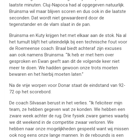
laatste minuten. Cluj-Napoca had al opgegeven natuurlijk.
Bruinsma wil maar blijven scoren en dus ook in die laatste
seconden. Dat wordt niet gewaardeerd door de
tegenstander en de vlam slaat in de pan.
Bruinsma en Kuty krijgen het met elkaar aan de stok. Na al
het tumult blijft het uiteindelijk bij een technische fout voor
de Roemeense coach. Braal biedt achteraf zijn excuses
aan ook namens Bruinsma. “Ik heb er met hem over
gesproken en Ewan geeft aan dit de volgende keer niet
meer te doen. We hadden gewoon onze trots moeten
bewaren en het hierbij moeten laten.”
Na de vrije worpen voor Donar staat de eindstand van 92-
72 op het scorebord.
De coach Silvasan berust in het verlies. “Ik feliciteer mijn
team, ze hebben gegeven wat ze konden. We hebben een
zware week achter de rug. Drie fysiek zware games waarbij
we dit weekend in de competitie zwaar verloren. We
hebben naar onze mogelijkheden gespeeld want wij missen
ook nog eens onze lange mannen. In de rebounds is een