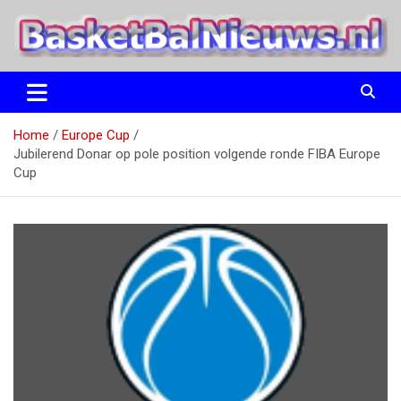
Ga
naar
de
inhoud
het basketbalnieuws en archief van basketball journalist M.M.
BasketBalNieuws.nl
Etten
Home
Europe Cup
Jubilerend Donar op pole position volgende ronde FIBA Europe
Cup