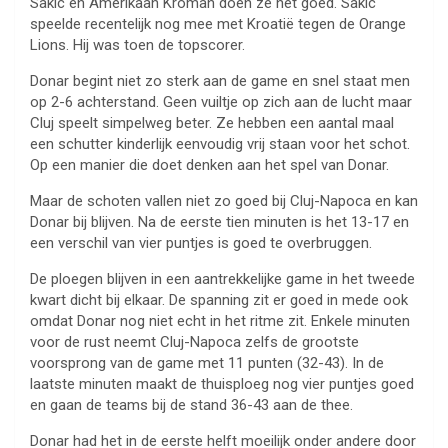
Sakic en Amerikaan Kromah doen ze het goed. Sakic
speelde recentelijk nog mee met Kroatië tegen de Orange
Lions. Hij was toen de topscorer.
Donar begint niet zo sterk aan de game en snel staat men
op 2-6 achterstand. Geen vuiltje op zich aan de lucht maar
Cluj speelt simpelweg beter. Ze hebben een aantal maal
een schutter kinderlijk eenvoudig vrij staan voor het schot.
Op een manier die doet denken aan het spel van Donar.
Maar de schoten vallen niet zo goed bij Cluj-Napoca en kan
Donar bij blijven. Na de eerste tien minuten is het 13-17 en
een verschil van vier puntjes is goed te overbruggen.
De ploegen blijven in een aantrekkelijke game in het tweede
kwart dicht bij elkaar. De spanning zit er goed in mede ook
omdat Donar nog niet echt in het ritme zit. Enkele minuten
voor de rust neemt Cluj-Napoca zelfs de grootste
voorsprong van de game met 11 punten (32-43). In de
laatste minuten maakt de thuisploeg nog vier puntjes goed
en gaan de teams bij de stand 36-43 aan de thee.
Donar had het in de eerste helft moeilijk onder andere door