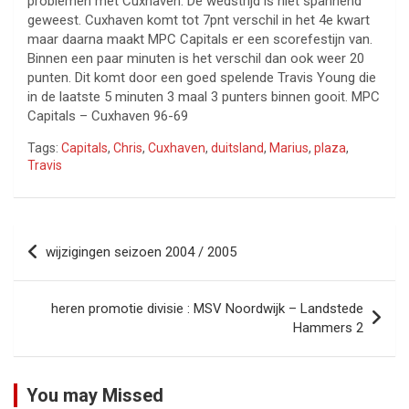
problemen met Cuxhaven. De wedstrijd is niet spannend
geweest. Cuxhaven komt tot 7pnt verschil in het 4e kwart
maar daarna maakt MPC Capitals er een scorefestijn van.
Binnen een paar minuten is het verschil dan ook weer 20
punten. Dit komt door een goed spelende Travis Young die
in de laatste 5 minuten 3 maal 3 punters binnen gooit. MPC
Capitals – Cuxhaven 96-69
Tags:
Capitals
,
Chris
,
Cuxhaven
,
duitsland
,
Marius
,
plaza
,
Travis
Bericht
wijzigingen seizoen 2004 / 2005
navigatie
heren promotie divisie : MSV Noordwijk – Landstede
Hammers 2
You may Missed