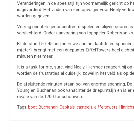
Veranderingen in de speelstijl zijn voornamelijk gericht op
is gevorderd. Het vinden van een opvolger voor Neely verlo
worden gegeven.
Veertig minuten geconcentreerd spelen en blijven scoren is
verslechterd. Onder aanvoering van topspeler Robertson kru
Bij de stand 50-45 beginnen we aan het laatste en spannends
m(eter), brengt met een driepunter EiffelTowers heel dichtbi
minuten niet meer.
It is a task for me, sure, vind Neely. Hiermee reageert hij o
worden de frustraties al duidelijk, zowel in het veld als op d
De afsluitende minuten staan bol van enorme spanning. De 
Young en Buchanan ook vanachter de driepuntslijn en is er 
ovatie van de 1700 toeschouwers.
Tags:
boot
,
Buchanan
,
Capitals
,
casteels
,
eiffeltowers
,
Hinrich