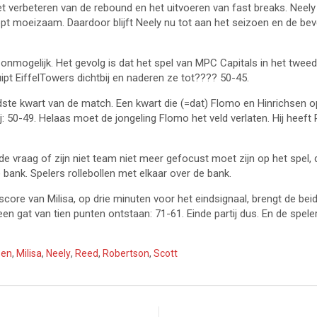
 het verbeteren van de rebound en het uitvoeren van fast breaks. Neel
opt moeizaam. Daardoor blijft Neely nu tot aan het seizoen en de be
 onmogelijk. Het gevolg is dat het spel van MPC Capitals in het twee
ipt EiffelTowers dichtbij en naderen ze tot???? 50-45.
te kwart van de match. Een kwart die (=dat) Flomo en Hinrichsen op d
j: 50-49. Helaas moet de jongeling Flomo het veld verlaten. Hij heeft
p de vraag of zijn niet team niet meer gefocust moet zijn op het spel
e bank. Spelers rollebollen met elkaar over de bank.
score van Milisa, op drie minuten voor het eindsignaal, brengt de b
een gat van tien punten ontstaan: 71-61. Einde partij dus. En de sp
sen
,
Milisa
,
Neely
,
Reed
,
Robertson
,
Scott