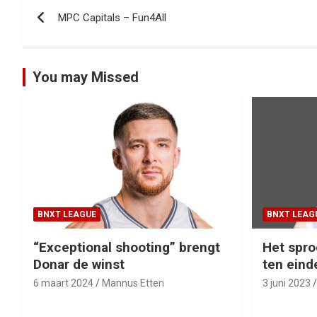
Bericht
MPC Capitals – Fun4All
navigatie
You may Missed
BNXT LEAGUE
BNXT LEAG
“Exceptional shooting” brengt
Het spro
Donar de winst
ten eind
6 maart 2024
Mannus Etten
3 juni 2023