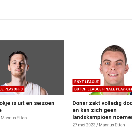
BNXT LEAGUE
UE PLAYOFFS
DUTCH LEAGUE FINALE PLAY-OF
okje is uit en seizoen
Donar zakt volledig doo
e
en kan zich geen
landskampioen noeme
Mannus Etten
27 mei 2023
Mannus Etten