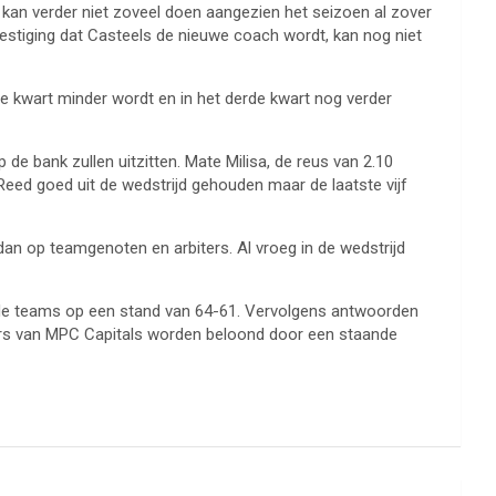
y kan verder niet zoveel doen aangezien het seizoen al zover
vestiging dat Casteels de nieuwe coach wordt, kan nog niet
de kwart minder wordt en in het derde kwart nog verder
e bank zullen uitzitten. Mate Milisa, de reus van 2.10
 Reed goed uit de wedstrijd gehouden maar de laatste vijf
, dan op teamgenoten en arbiters. Al vroeg in de wedstrijd
eide teams op een stand van 64-61. Vervolgens antwoorden
elers van MPC Capitals worden beloond door een staande