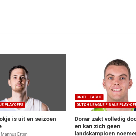
BNXT LEAGUE
UE PLAYOFFS
DUTCH LEAGUE FINALE PLAY-OF
okje is uit en seizoen
Donar zakt volledig doo
e
en kan zich geen
landskampioen noeme
Mannus Etten