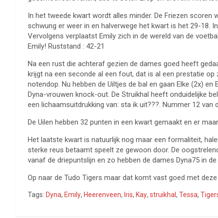
In het tweede kwart wordt alles minder. De Friezen scoren
schwung er weer in en halverwege het kwart is het 29-18. I
Vervolgens verplaatst Emily zich in de wereld van de voetba
Emily! Ruststand : 42-21
Na een rust die achteraf gezien de dames goed heeft gedaa
krijgt na een seconde al een fout, dat is al een prestatie o
notendop. Nu hebben de Uiltjes de bal en gaan Elke (2x) en 
Dyna-vrouwen knock-out. De Struikhal heeft onduidelijke belijn
een lichaamsuitdrukking van: sta ik uit???. Nummer 12 van d
De Uilen hebben 32 punten in een kwart gemaakt en er maar
Het laatste kwart is natuurlijk nog maar een formaliteit, ha
sterke reus betaamt speelt ze gewoon door. De oogstrelend
vanaf de driepuntslijn en zo hebben de dames Dyna75 in de p
Op naar de Tudo Tigers maar dat komt vast goed met deze 
Tags:
Dyna
,
Emily
,
Heerenveen
,
Iris
,
Kay
,
struikhal
,
Tessa
,
Tiger