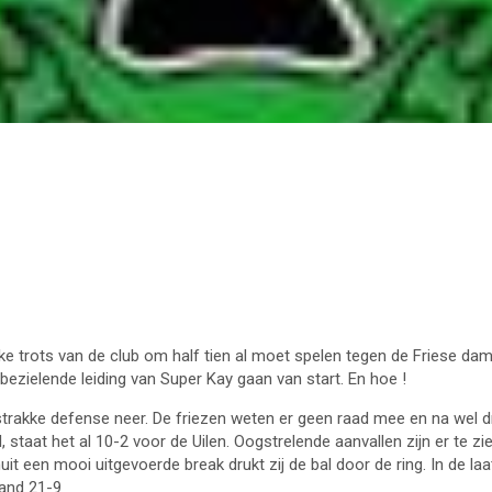
ke trots van de club om half tien al moet spelen tegen de Friese dam
zielende leiding van Super Kay gaan van start. En hoe !
strakke defense neer. De friezen weten er geen raad mee en na wel dr
 staat het al 10-2 voor de Uilen. Oogstrelende aanvallen zijn er te zi
it een mooi uitgevoerde break drukt zij de bal door de ring. In de laa
tand 21-9