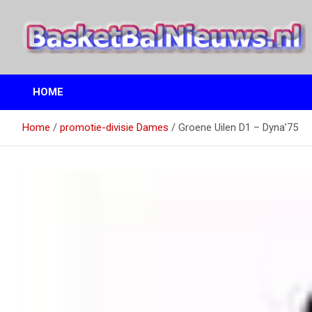
Ga
naar
de
inhoud
het basketbalnieuws en archief van basketball journalist M.M.
BasketBalNieuws.nl
Etten
HOME
Home
promotie-divisie Dames
Groene Uilen D1 – Dyna’75