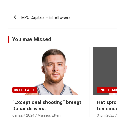
Bericht
MPC Capitals – EiffelTowers
navigatie
You may Missed
BNXT LEAGUE
BNXT LEAG
“Exceptional shooting” brengt
Het spro
Donar de winst
ten eind
6 maart 2024
Mannus Etten
3 juni 2023