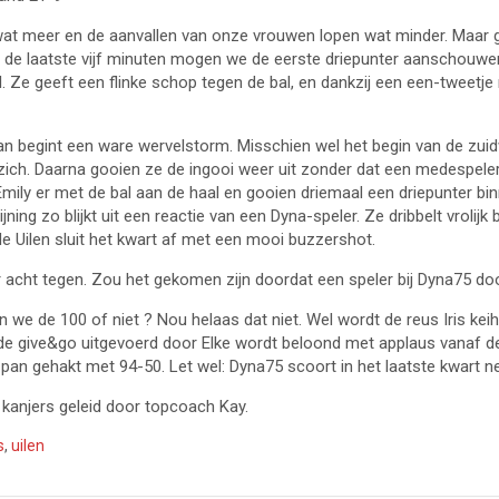
 wat meer en de aanvallen van onze vrouwen lopen wat minder. Maar 
n de laatste vijf minuten mogen we de eerste driepunter aanschouwen
l. Ze geeft een flinke schop tegen de bal, en dankzij een een-tweetj
n begint een ware wervelstorm. Misschien wel het begin van de zuid
p zich. Daarna gooien ze de ingooi weer uit zonder dat een medespeler
Emily er met de bal aan de haal en gooien driemaal een driepunter bin
ing zo blijkt uit een reactie van een Dyna-speler. Ze dribbelt vrolijk 
e Uilen sluit het kwart af met een mooi buzzershot.
 acht tegen. Zou het gekomen zijn doordat een speler bij Dyna75 do
len we de 100 of niet ? Nou helaas dat niet. Wel wordt de reus Iris k
e give&go uitgevoerd door Elke wordt beloond met applaus vanaf de
an gehakt met 94-50. Let wel: Dyna75 scoort in het laatste kwart net
kanjers geleid door topcoach Kay.
s
,
uilen