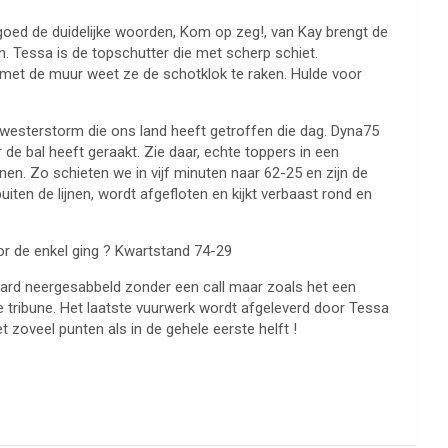
goed de duidelijke woorden, Kom op zeg!, van Kay brengt de
. Tessa is de topschutter die met scherp schiet.
e met de muur weet ze de schotklok te raken. Hulde voor
westerstorm die ons land heeft getroffen die dag. Dyna75
 de bal heeft geraakt. Zie daar, echte toppers in een
nen. Zo schieten we in vijf minuten naar 62-25 en zijn de
buiten de lijnen, wordt afgefloten en kijkt verbaast rond en
or de enkel ging ? Kwartstand 74-29
eihard neergesabbeld zonder een call maar zoals het een
 tribune. Het laatste vuurwerk wordt afgeleverd door Tessa
 zoveel punten als in de gehele eerste helft !