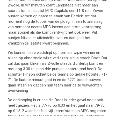
Zwolle. In vijf minuten komt Landstede niet meer aan
scoren toe en plaatst MPC Capitals een 11-0 run. Zeven
punten komen op naam te staan van Detrick, tot dat
moment nog de topper van de ploeg. In een totale vlaag
van onmacht neemt MPC ineens een grote voorsprong
maar zosnel als die komt verdwijnt het ook weer. Vijf
puntjes blijven er uiteindelijk over en dan gaat het
krankzinnige laatste kwart beginnen.
We kunnen deze wedstrijd op normale wijze winnen en
alleen op abnormale wijze verliezen, aldus coach Boot. Dat
zal dus gaan blijken als Zwolle steeds dichterbij komt en
met nog 3:30 te gaan drie puntjes achterstand heeft. De
schutter Hinson schiet beide teams op gelijke hoogte , 71-
71. De laatste minuut gaat in en de 2770 toeschouwers
gaan staan en klappen hun team naar de te verwachten
overwinning.
De ontknoping is er een die Boot in ieder geval nog nooit
heeft gezien. Het is 77-76 op 0:33 en het gaat naar 79-76
op 0:15. Zwolle heeft al vijf teamfouten en MPC nog maar