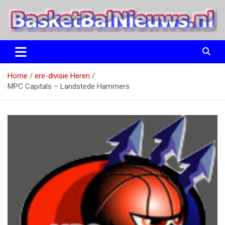
Ga
naar
de
inhoud
het basketbalnieuws en archief van basketball journalist M.M.
BasketBalNieuws.nl
Etten
Home
ere-divisie Heren
MPC Capitals – Landstede Hammers