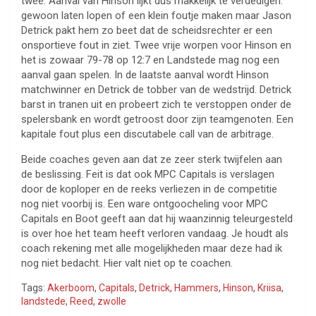
twee. Aanval van Hinson lijkt dus makkelijk te verdedigen:
gewoon laten lopen of een klein foutje maken maar Jason
Detrick pakt hem zo beet dat de scheidsrechter er een
onsportieve fout in ziet. Twee vrije worpen voor Hinson en
het is zowaar 79-78 op 12:7 en Landstede mag nog een
aanval gaan spelen. In de laatste aanval wordt Hinson
matchwinner en Detrick de tobber van de wedstrijd. Detrick
barst in tranen uit en probeert zich te verstoppen onder de
spelersbank en wordt getroost door zijn teamgenoten. Een
kapitale fout plus een discutabele call van de arbitrage.
Beide coaches geven aan dat ze zeer sterk twijfelen aan
de beslissing. Feit is dat ook MPC Capitals is verslagen
door de koploper en de reeks verliezen in de competitie
nog niet voorbij is. Een ware ontgoocheling voor MPC
Capitals en Boot geeft aan dat hij waanzinnig teleurgesteld
is over hoe het team heeft verloren vandaag. Je houdt als
coach rekening met alle mogelijkheden maar deze had ik
nog niet bedacht. Hier valt niet op te coachen.
Tags:
Akerboom
,
Capitals
,
Detrick
,
Hammers
,
Hinson
,
Kriisa
,
landstede
,
Reed
,
zwolle