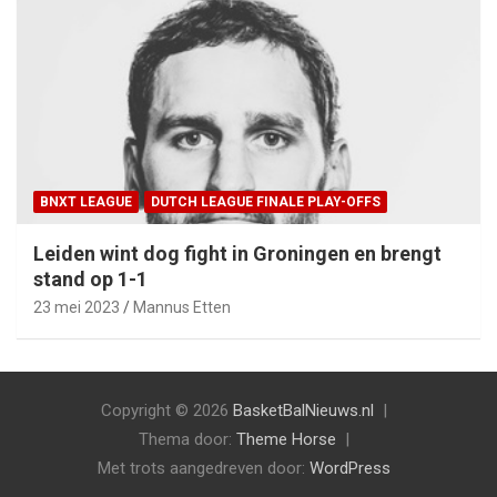
BNXT LEAGUE
DUTCH LEAGUE FINALE PLAY-OFFS
Leiden wint dog fight in Groningen en brengt
stand op 1-1
23 mei 2023
Mannus Etten
Copyright © 2026
BasketBalNieuws.nl
Thema door:
Theme Horse
Met trots aangedreven door:
WordPress