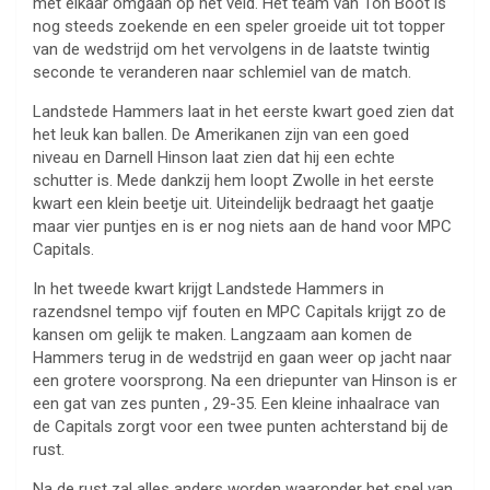
met elkaar omgaan op het veld. Het team van Ton Boot is
nog steeds zoekende en een speler groeide uit tot topper
van de wedstrijd om het vervolgens in de laatste twintig
seconde te veranderen naar schlemiel van de match.
Landstede Hammers laat in het eerste kwart goed zien dat
het leuk kan ballen. De Amerikanen zijn van een goed
niveau en Darnell Hinson laat zien dat hij een echte
schutter is. Mede dankzij hem loopt Zwolle in het eerste
kwart een klein beetje uit. Uiteindelijk bedraagt het gaatje
maar vier puntjes en is er nog niets aan de hand voor MPC
Capitals.
In het tweede kwart krijgt Landstede Hammers in
razendsnel tempo vijf fouten en MPC Capitals krijgt zo de
kansen om gelijk te maken. Langzaam aan komen de
Hammers terug in de wedstrijd en gaan weer op jacht naar
een grotere voorsprong. Na een driepunter van Hinson is er
een gat van zes punten , 29-35. Een kleine inhaalrace van
de Capitals zorgt voor een twee punten achterstand bij de
rust.
Na de rust zal alles anders worden waaronder het spel van