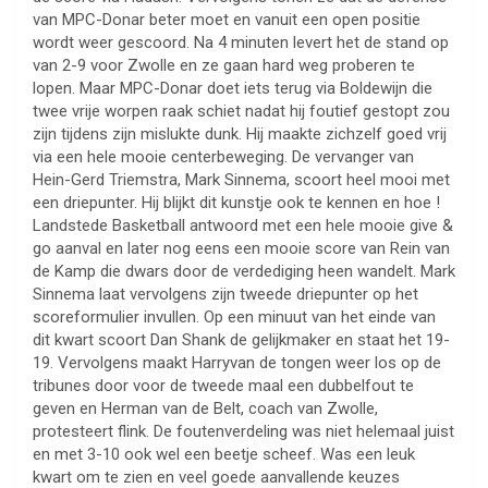
van MPC-Donar beter moet en vanuit een open positie
wordt weer gescoord. Na 4 minuten levert het de stand op
van 2-9 voor Zwolle en ze gaan hard weg proberen te
lopen. Maar MPC-Donar doet iets terug via Boldewijn die
twee vrije worpen raak schiet nadat hij foutief gestopt zou
zijn tijdens zijn mislukte dunk. Hij maakte zichzelf goed vrij
via een hele mooie centerbeweging. De vervanger van
Hein-Gerd Triemstra, Mark Sinnema, scoort heel mooi met
een driepunter. Hij blijkt dit kunstje ook te kennen en hoe !
Landstede Basketball antwoord met een hele mooie give &
go aanval en later nog eens een mooie score van Rein van
de Kamp die dwars door de verdediging heen wandelt. Mark
Sinnema laat vervolgens zijn tweede driepunter op het
scoreformulier invullen. Op een minuut van het einde van
dit kwart scoort Dan Shank de gelijkmaker en staat het 19-
19. Vervolgens maakt Harryvan de tongen weer los op de
tribunes door voor de tweede maal een dubbelfout te
geven en Herman van de Belt, coach van Zwolle,
protesteert flink. De foutenverdeling was niet helemaal juist
en met 3-10 ook wel een beetje scheef. Was een leuk
kwart om te zien en veel goede aanvallende keuzes