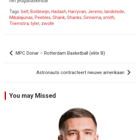
het jeugdbasketbal.
Tags:
belt
,
Boldewijn
,
Hadash
,
Harryvan
,
Jerenic
,
landstede
,
Mikalajunas
,
Peebles
,
Shank
,
Shanks
,
Sinnema
,
smith
,
Triemstra
,
tyler
,
zwolle
Bericht
MPC Donar – Rotterdam Basketball (elite B)
navigatie
Astronauts contracteert nieuwe amerikaan
You may Missed