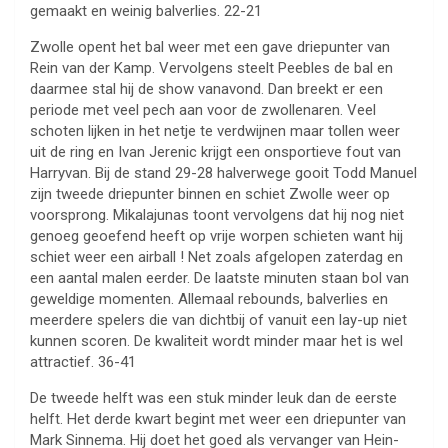
gemaakt en weinig balverlies. 22-21
Zwolle opent het bal weer met een gave driepunter van
Rein van der Kamp. Vervolgens steelt Peebles de bal en
daarmee stal hij de show vanavond. Dan breekt er een
periode met veel pech aan voor de zwollenaren. Veel
schoten lijken in het netje te verdwijnen maar tollen weer
uit de ring en Ivan Jerenic krijgt een onsportieve fout van
Harryvan. Bij de stand 29-28 halverwege gooit Todd Manuel
zijn tweede driepunter binnen en schiet Zwolle weer op
voorsprong. Mikalajunas toont vervolgens dat hij nog niet
genoeg geoefend heeft op vrije worpen schieten want hij
schiet weer een airball ! Net zoals afgelopen zaterdag en
een aantal malen eerder. De laatste minuten staan bol van
geweldige momenten. Allemaal rebounds, balverlies en
meerdere spelers die van dichtbij of vanuit een lay-up niet
kunnen scoren. De kwaliteit wordt minder maar het is wel
attractief. 36-41
De tweede helft was een stuk minder leuk dan de eerste
helft. Het derde kwart begint met weer een driepunter van
Mark Sinnema. Hij doet het goed als vervanger van Hein-