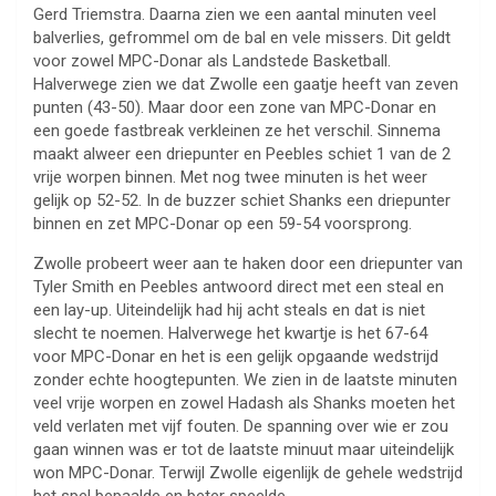
Gerd Triemstra. Daarna zien we een aantal minuten veel
balverlies, gefrommel om de bal en vele missers. Dit geldt
voor zowel MPC-Donar als Landstede Basketball.
Halverwege zien we dat Zwolle een gaatje heeft van zeven
punten (43-50). Maar door een zone van MPC-Donar en
een goede fastbreak verkleinen ze het verschil. Sinnema
maakt alweer een driepunter en Peebles schiet 1 van de 2
vrije worpen binnen. Met nog twee minuten is het weer
gelijk op 52-52. In de buzzer schiet Shanks een driepunter
binnen en zet MPC-Donar op een 59-54 voorsprong.
Zwolle probeert weer aan te haken door een driepunter van
Tyler Smith en Peebles antwoord direct met een steal en
een lay-up. Uiteindelijk had hij acht steals en dat is niet
slecht te noemen. Halverwege het kwartje is het 67-64
voor MPC-Donar en het is een gelijk opgaande wedstrijd
zonder echte hoogtepunten. We zien in de laatste minuten
veel vrije worpen en zowel Hadash als Shanks moeten het
veld verlaten met vijf fouten. De spanning over wie er zou
gaan winnen was er tot de laatste minuut maar uiteindelijk
won MPC-Donar. Terwijl Zwolle eigenlijk de gehele wedstrijd