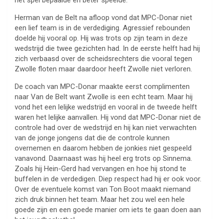
het spel bepaalde en beter speelde.
Herman van de Belt na afloop vond dat MPC-Donar niet
een lief team is in de verdediging. Agressief rebounden
doelde hij vooral op. Hij was trots op zijn team in deze
wedstrijd die twee gezichten had. In de eerste helft had hij
zich verbaasd over de scheidsrechters die vooral tegen
Zwolle floten maar daardoor heeft Zwolle niet verloren.
De coach van MPC-Donar maakte eerst complimenten
naar Van de Belt want Zwolle is een echt team. Maar hij
vond het een lelijke wedstrijd en vooral in de tweede helft
waren het lelijke aanvallen. Hij vond dat MPC-Donar niet de
controle had over de wedstrijd en hij kan niet verwachten
van de jonge jongens dat die de controle kunnen
overnemen en daarom hebben de jonkies niet gespeeld
vanavond. Daarnaast was hij heel erg trots op Sinnema.
Zoals hij Hein-Gerd had vervangen en hoe hij stond te
buffelen in de verdedigen. Diep respect had hij er ook voor.
Over de eventuele komst van Ton Boot maakt niemand
zich druk binnen het team. Maar het zou wel een hele
goede zijn en een goede manier om iets te gaan doen aan