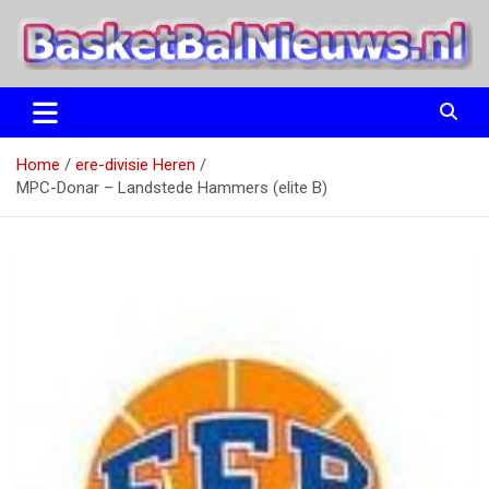
Ga
naar
de
inhoud
het basketbalnieuws en archief van basketball journalist M.M.
BasketBalNieuws.nl
Etten
Home
ere-divisie Heren
MPC-Donar – Landstede Hammers (elite B)