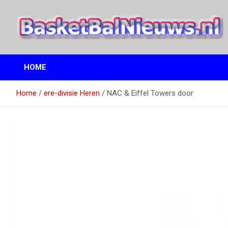
Ga
naar
de
inhoud
het basketbalnieuws en archief van basketball journalist M.M.
BasketBalNieuws.nl
Etten
HOME
Home
ere-divisie Heren
NAC & Eiffel Towers door