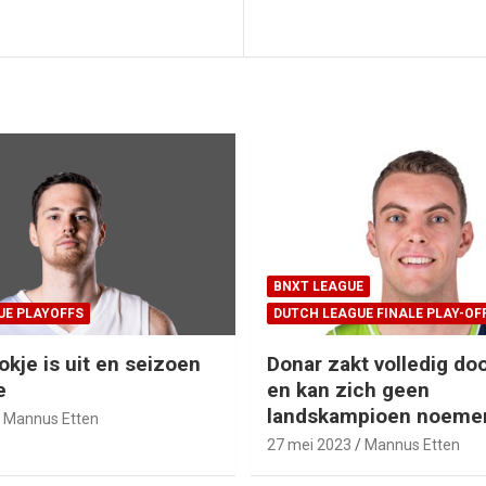
BNXT LEAGUE
UE PLAYOFFS
DUTCH LEAGUE FINALE PLAY-OF
okje is uit en seizoen
Donar zakt volledig doo
e
en kan zich geen
landskampioen noeme
Mannus Etten
27 mei 2023
Mannus Etten