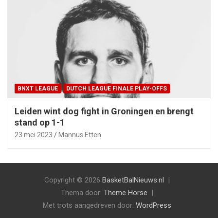
BNXT LEAGUE
DUTCH LEAGUE FINALE PLAY-OFFS
Leiden wint dog fight in Groningen en brengt
stand op 1-1
23 mei 2023
Mannus Etten
Copyright © 2026
BasketBalNieuws.nl
Thema door:
Theme Horse
Met trots aangedreven door:
WordPress