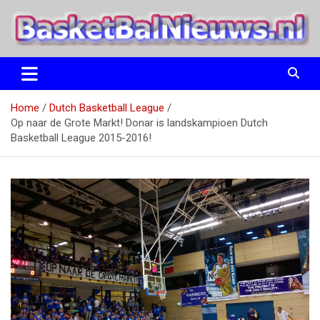
Ga
naar
de
inhoud
het basketbalnieuws en archief van basketball journalist M.M.
BasketBalNieuws.nl
Etten
Home
Dutch Basketball League
Op naar de Grote Markt! Donar is landskampioen Dutch
Basketball League 2015-2016!