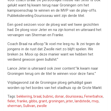
voor coach Braal. De persoonlijke missie van Jeter is ook
gelukt want hij kwam terug naar Groningen om het
kampioenschap te winnen en de MVP van de play-offs.
Publiekslieveling Dourisseau wint zijn derde titel.
Een goed seizoen voor de ploeg wat wel twee gezichten
had. De ploeg voor Jeter en na zijn komst en uiteraard het
vervangen van Sherman en Franke.
Coach Braal na afloop:”ik voel me leeg nu. Ik zei tegen de
jongens in de rust dat Zwolle niet zo blijft spelen. We
breken ze. Mooi op deze manier want we hebben het
verdiend gewoon geen bullshit.”
Lance Jeter is uiteraard ook zeer content:”ik kwam naar
Groningen terug om de titel te winnen voor deze fans.”
Vrijdagavond zal de Groningse ploeg gehuldigd gaan
worden op het bordes van het stadhuis op de Grote Markt.
Tags:
bekkering
,
braal
,
bubnic
,
donar
,
dourisseau
,
Fenerbahce
,
fieler
,
franke
,
gibbs
,
grant
,
groningen
,
jeter
,
landstede
,
mvp
,
sherman
,
Sullivan
,
zwolle