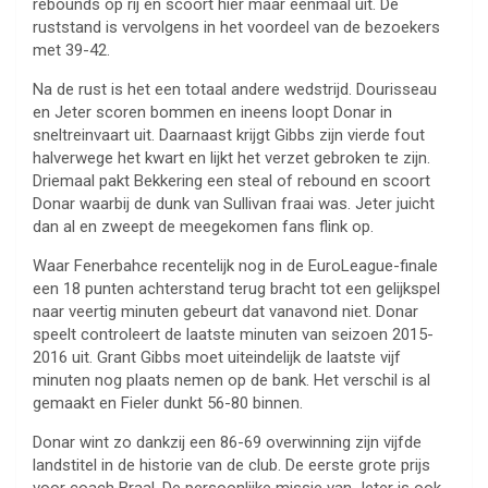
rebounds op rij en scoort hier maar eenmaal uit. De
ruststand is vervolgens in het voordeel van de bezoekers
met 39-42.
Na de rust is het een totaal andere wedstrijd. Dourisseau
en Jeter scoren bommen en ineens loopt Donar in
sneltreinvaart uit. Daarnaast krijgt Gibbs zijn vierde fout
halverwege het kwart en lijkt het verzet gebroken te zijn.
Driemaal pakt Bekkering een steal of rebound en scoort
Donar waarbij de dunk van Sullivan fraai was. Jeter juicht
dan al en zweept de meegekomen fans flink op.
Waar Fenerbahce recentelijk nog in de EuroLeague-finale
een 18 punten achterstand terug bracht tot een gelijkspel
naar veertig minuten gebeurt dat vanavond niet. Donar
speelt controleert de laatste minuten van seizoen 2015-
2016 uit. Grant Gibbs moet uiteindelijk de laatste vijf
minuten nog plaats nemen op de bank. Het verschil is al
gemaakt en Fieler dunkt 56-80 binnen.
Donar wint zo dankzij een 86-69 overwinning zijn vijfde
landstitel in de historie van de club. De eerste grote prijs