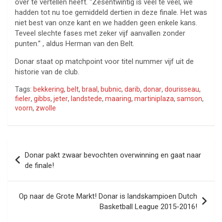
over te vertellen heeft. “Zesentwintig is veel te veel, we
hadden tot nu toe gemiddeld dertien in deze finale. Het was
niet best van onze kant en we hadden geen enkele kans.
Teveel slechte fases met zeker vijf aanvallen zonder
punten.” , aldus Herman van den Belt.
Donar staat op matchpoint voor titel nummer vijf uit de
historie van de club.
Tags:
bekkering
,
belt
,
braal
,
bubnic
,
darib
,
donar
,
dourisseau
,
fieler
,
gibbs
,
jeter
,
landstede
,
maaring
,
martiniplaza
,
samson
,
voorn
,
zwolle
Bericht
Donar pakt zwaar bevochten overwinning en gaat naar
navigatie
de finale!
Op naar de Grote Markt! Donar is landskampioen Dutch
Basketball League 2015-2016!