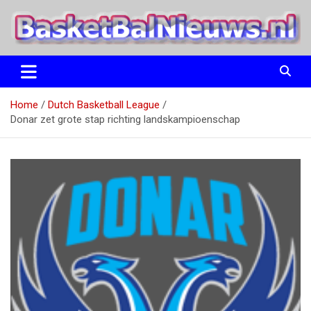
Ga
naar
de
inhoud
het basketbalnieuws en archief van basketball journalist M.M.
BasketBalNieuws.nl
Etten
Home
Dutch Basketball League
Donar zet grote stap richting landskampioenschap