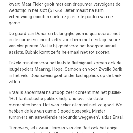
kwart. Maar Fieler gooit met een driepunter vervolgens de
wedstrijd in het slot (51-36). Jeter maakt na ruim
vijfentwintig minuten spelen zijn eerste punten van de
game.
De guard van Donar en belangrijke pion is qua scores niet
in de game en eindigt zelfs voor hem met een lage score
van vier punten. Wel is hij goed voor het hoogste aantal
assists. Bubnic komt zelfs helemaal niet tot scoren.
Enkele minuten voor het laatste fluitsignaal komen ook de
jeugdspelers Maaring, Hope, Samson en voor Zwolle Darib
in het veld. Dourisseau gaat onder luid applaus op de bank
zitten.
Braal is andermaal na afloop zeer content met het publiek.
“Het fantastische publiek hielp ons over de dode
momenten heen. Het was zeker allemaal niet zo goed. We
hebben de les van game 3 goed opgepakt. Minder
turnovers en aanvallende rebounds weggeven”, aldus Braal.
Turnovers, iets waar Herman van den Belt ook het enige