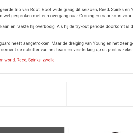
geerde trio van Boot. Boot wilde graag dit seizoen, Reed, Spinks en Y
en wel gesproken met een overgang naar Groningen maar koos voor het
n en raakte hij overbodig. Als hij de try-out periode doorkomt is 
 guard heeft aangetrokken. Maar de dreiging van Young en het zeer go
 moment de schutter van het team en versterking op dit punt is zeke
niworld
,
Reed
,
Spinks
,
zwolle