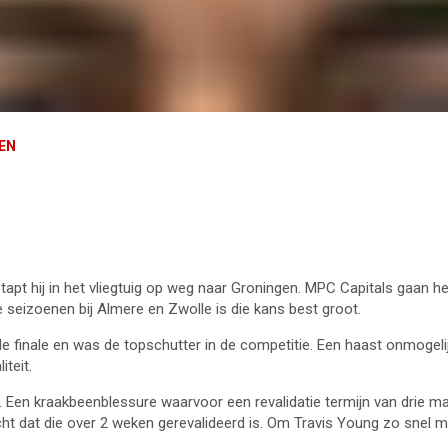
REN
apt hij in het vliegtuig op weg naar Groningen. MPC Capitals gaan h
 seizoenen bij Almere en Zwolle is die kans best groot.
 finale en was de topschutter in de competitie. Een haast onmogelijk
iteit.
. Een kraakbeenblessure waarvoor een revalidatie termijn van drie maa
t dat die over 2 weken gerevalideerd is. Om Travis Young zo snel mog