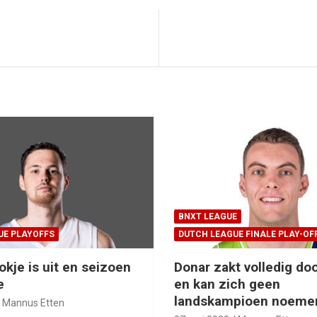
BNXT LEAGUE
UE PLAYOFFS
DUTCH LEAGUE FINALE PLAY-OF
okje is uit en seizoen
Donar zakt volledig doo
e
en kan zich geen
landskampioen noeme
Mannus Etten