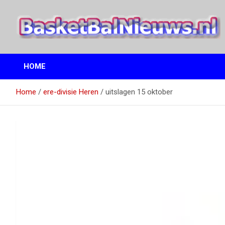
Ga
naar
de
inhoud
het basketbalnieuws en archief van basketball journalist M.M.
BasketBalNieuws.nl
Etten
HOME
Home
ere-divisie Heren
uitslagen 15 oktober