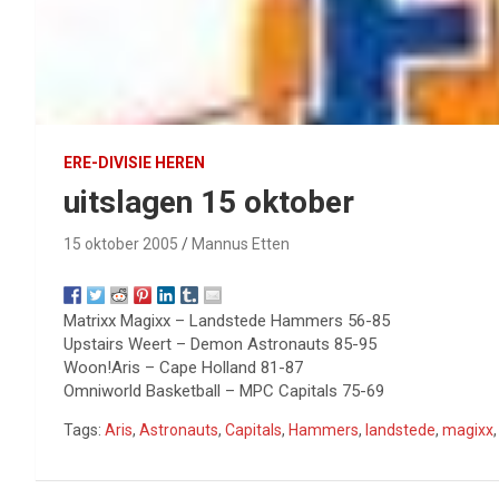
ERE-DIVISIE HEREN
uitslagen 15 oktober
15 oktober 2005
Mannus Etten
Matrixx Magixx – Landstede Hammers 56-85
Upstairs Weert – Demon Astronauts 85-95
Woon!Aris – Cape Holland 81-87
Omniworld Basketball – MPC Capitals 75-69
Tags:
Aris
,
Astronauts
,
Capitals
,
Hammers
,
landstede
,
magixx