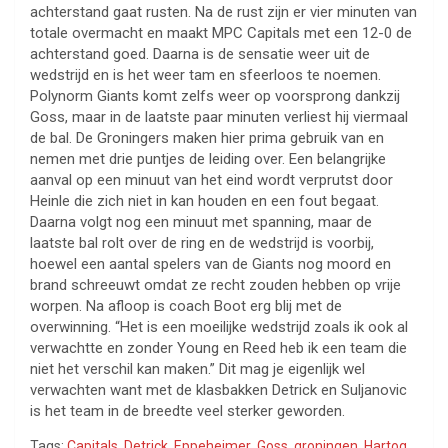
achterstand gaat rusten. Na de rust zijn er vier minuten van
totale overmacht en maakt MPC Capitals met een 12-0 de
achterstand goed. Daarna is de sensatie weer uit de
wedstrijd en is het weer tam en sfeerloos te noemen.
Polynorm Giants komt zelfs weer op voorsprong dankzij
Goss, maar in de laatste paar minuten verliest hij viermaal
de bal. De Groningers maken hier prima gebruik van en
nemen met drie puntjes de leiding over. Een belangrijke
aanval op een minuut van het eind wordt verprutst door
Heinle die zich niet in kan houden en een fout begaat.
Daarna volgt nog een minuut met spanning, maar de
laatste bal rolt over de ring en de wedstrijd is voorbij,
hoewel een aantal spelers van de Giants nog moord en
brand schreeuwt omdat ze recht zouden hebben op vrije
worpen. Na afloop is coach Boot erg blij met de
overwinning. “Het is een moeilijke wedstrijd zoals ik ook al
verwachtte en zonder Young en Reed heb ik een team die
niet het verschil kan maken.” Dit mag je eigenlijk wel
verwachten want met de klasbakken Detrick en Suljanovic
is het team in de breedte veel sterker geworden.
Tags:
Capitals
,
Detrick
,
Eppeheimer
,
Goss
,
groningen
,
Hartog
,