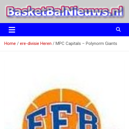
Ga
naar
de
inhoud
het basketbalnieuws en archief van basketball journalist M.M.
BasketBalNieuws.nl
Etten
Home
ere-divisie Heren
MPC Capitals – Polynorm Giants