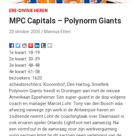
ERE-DIVISIE HEREN
MPC Capitals – Polynorm Giants
20 oktober 2005
Mannus Etten
1e kwart: 18-19
2e kwart: 30-39
3e kwart: 48-48
4e kwart: 61-58
bezoekers: 1620
scheidsrechters: Koorenhof, Den Hartog, Smeltink
Polynorm Giants treedt in Groningen aan met de nieuwe
Amerikaan Eppeheimer. Een super-guard in de dop volgens
coach en manager Marcel Lohr. Tony van den Bosch was
afwezig vanwege zijn werk in de Antwerpse haven en
zodoende neemt Lohr de coachingtaak over. Daarnaast is
ook ervaren speler Orlando Lightfoot niet aanwezig. Na
een vormfout in de aanvraag voor zijn werkvergunning
vorig seizoen krijgt hij dit seizoen geen verlenging van de