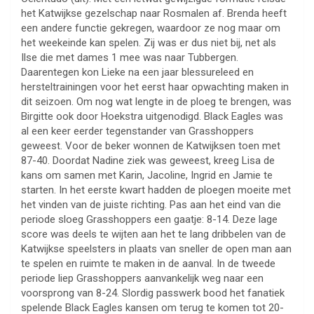
het Katwijkse gezelschap naar Rosmalen af. Brenda heeft
een andere functie gekregen, waardoor ze nog maar om
het weekeinde kan spelen. Zij was er dus niet bij, net als
Ilse die met dames 1 mee was naar Tubbergen.
Daarentegen kon Lieke na een jaar blessureleed en
hersteltrainingen voor het eerst haar opwachting maken in
dit seizoen. Om nog wat lengte in de ploeg te brengen, was
Birgitte ook door Hoekstra uitgenodigd. Black Eagles was
al een keer eerder tegenstander van Grasshoppers
geweest. Voor de beker wonnen de Katwijksen toen met
87-40. Doordat Nadine ziek was geweest, kreeg Lisa de
kans om samen met Karin, Jacoline, Ingrid en Jamie te
starten. In het eerste kwart hadden de ploegen moeite met
het vinden van de juiste richting. Pas aan het eind van die
periode sloeg Grasshoppers een gaatje: 8-14. Deze lage
score was deels te wijten aan het te lang dribbelen van de
Katwijkse speelsters in plaats van sneller de open man aan
te spelen en ruimte te maken in de aanval. In de tweede
periode liep Grasshoppers aanvankelijk weg naar een
voorsprong van 8-24. Slordig passwerk bood het fanatiek
spelende Black Eagles kansen om terug te komen tot 20-