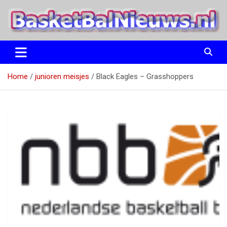
Ga
naar
de
inhoud
het basketbalnieuws en archief van basketball journalist M.M.
BasketBalNieuws.nl
Etten
Home
junioren meisjes
Black Eagles – Grasshoppers