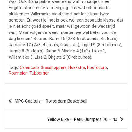
was. Ook Diana pakte weer eens wat minuutjes mee.
Birgitte stond in de verdediging flink wat rebounds te
plukken en Willemieke blokte kort achter elkaar twee
schoten. En weet je, het is ook wel een bepaalde klasse dat
je niet echt goed speelt, maar wel gewoon de wedstrijd
wint. Maar volgende week moeten we wel beter voor de
dag komen.” Scores: Karin 15 (2×3, 6 rebounds, 4 steals),
Jacoline 12 (2×3, 4 steals, 4 assists), Ingrid 9 (8 rebounds),
Jamie 8 (6 steals), Diana 5, Nadine 4 (1×3), Lieke 3,
Willemieke 3, Lisa 2, Birgitte 2 (8 rebounds).
Tags:
Celeritudo
,
Grasshoppers
,
Hoekstra
,
Hoofddorp
,
Rosmalen
,
Tubbergen
Bericht
MPC Capitals – Rotterdam Basketball
navigatie
Yellow Bike – Perik Jumpers 76 – 40