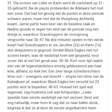
31. Via scores van Lieke en Karin werd de ruststand op 21-
35 gebracht. Na de pauze probeerden de Adelaars het met
een zone. Dat had tot gevolg dat de punten in deze periode
schaars waren, maar niet dat de thuisploeg dichterbij
kwam. Jamie pafte twee keer van de baseline raak en
Nadine gooide er tegen het eind van de periode nog een
drietje in, waardoor Grasshoppers de voorsprong
vergrootte naar 30-47. Na drie minuten spelen in het vierde
kwart had Grasshoppers er via Jacoline (2x) en Karin (1x)
drie driepunters in gegooid. Omdat Black Eagles niet tot
scoren kwam, was de wedstrijd toen wel gespeeld, voor
zover dat al niet het geval was: 30-56. Kort voor tijd raakte
een van de tegenstandsters ernstig geblesseerd aan haar
knie, althans zo leek het. Een zeer lange scheidsrechters
time-out – overigens wel terecht – stopte het ritme van de
Katwijksen af, waardoor Black Eagles het verschil tot 23
punten wist te beperken: 40-63. Hoewel het spel wat
tegenviel, zag Hoekstra ook wat lichtpuntjes. ,,Lieke
speelde haar eerste wedstrijd van het seizoen. Best wel
eng natuurlijk, maar toen ik zag dat ze naar ballen dook,
begreep ik dat ze al door de eerste angstbarrière heen