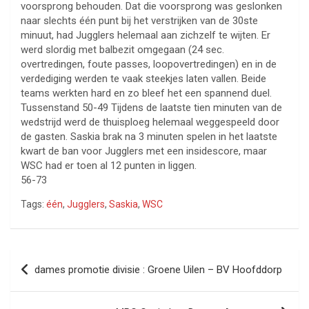
voorsprong behouden. Dat die voorsprong was geslonken
naar slechts één punt bij het verstrijken van de 30ste
minuut, had Jugglers helemaal aan zichzelf te wijten. Er
werd slordig met balbezit omgegaan (24 sec.
overtredingen, foute passes, loopovertredingen) en in de
verdediging werden te vaak steekjes laten vallen. Beide
teams werkten hard en zo bleef het een spannend duel.
Tussenstand 50-49 Tijdens de laatste tien minuten van de
wedstrijd werd de thuisploeg helemaal weggespeeld door
de gasten. Saskia brak na 3 minuten spelen in het laatste
kwart de ban voor Jugglers met een insidescore, maar
WSC had er toen al 12 punten in liggen.
56-73
Tags:
één
,
Jugglers
,
Saskia
,
WSC
Bericht
dames promotie divisie : Groene Uilen – BV Hoofddorp
navigatie