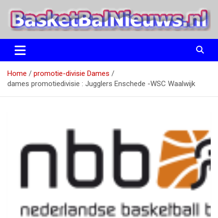
Ga
naar
de
inhoud
het basketbalnieuws en archief van basketball journalist M.M.
BasketBalNieuws.nl
Etten
Home
promotie-divisie Dames
dames promotiedivisie : Jugglers Enschede -WSC Waalwijk