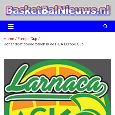
Ga
naar
de
inhoud
het basketbalnieuws en archief van basketball journalist M.M.
BasketBalNieuws.nl
Etten
Home
Europe Cup
Donar doet goede zaken in de FIBA Europe Cup