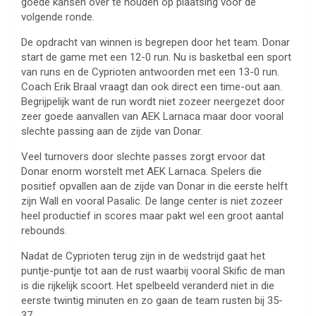
goede kansen over te houden op plaatsing voor de
volgende ronde.
De opdracht van winnen is begrepen door het team. Donar
start de game met een 12-0 run. Nu is basketbal een sport
van runs en de Cyprioten antwoorden met een 13-0 run.
Coach Erik Braal vraagt dan ook direct een time-out aan.
Begrijpelijk want de run wordt niet zozeer neergezet door
zeer goede aanvallen van AEK Larnaca maar door vooral
slechte passing aan de zijde van Donar.
Veel turnovers door slechte passes zorgt ervoor dat
Donar enorm worstelt met AEK Larnaca. Spelers die
positief opvallen aan de zijde van Donar in die eerste helft
zijn Wall en vooral Pasalic. De lange center is niet zozeer
heel productief in scores maar pakt wel een groot aantal
rebounds.
Nadat de Cyprioten terug zijn in de wedstrijd gaat het
puntje-puntje tot aan de rust waarbij vooral Skific de man
is die rijkelijk scoort. Het spelbeeld veranderd niet in die
eerste twintig minuten en zo gaan de team rusten bij 35-
37.