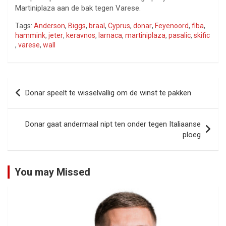
Martiniplaza aan de bak tegen Varese.
Tags:
Anderson
,
Biggs
,
braal
,
Cyprus
,
donar
,
Feyenoord
,
fiba
,
hammink
,
jeter
,
keravnos
,
larnaca
,
martiniplaza
,
pasalic
,
skific
,
varese
,
wall
Bericht
Donar speelt te wisselvallig om de winst te pakken
navigatie
Donar gaat andermaal nipt ten onder tegen Italiaanse
ploeg
You may Missed