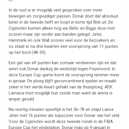
In de rust is er mogelijk veel gesproken over meer
bewegen en zorgvuldiger passen. Donar doet dat absoluut
beter in de tweede helft en loopt in korte tijd flink uit. De
Cyprioten komen alleen nog via Skific en Biggs door met
scoren maar zijn verder aan banden gelegd. Jeter,
Hammink en ook Wall scoren veel voor de bezoekers en
zo staat er na drie kwarten een voorsprong van 11 punten
op het bord (48-59).
Een gat van elf punten kan zomaar verdwenen zijn en dat
weet ook Donar dankzij de wedstrijd tegen Feyenoord. In
deze Europe Cup-game komt de voorsprong nimmer meer
in gevaar. De ploeg blijft geconcentreerd spelen en maakt
zeker in het vierde kwart gehakt van de thuisploeg. AEK
Larnaca mist mogelijk hun zesde man want de arena is
amper gevuld.
Na veertig minuten speeltijd is het 56-78 en stapt Lance
Jeter met 16 punten als topscorer voor Donar van het veld.
Voor de Cyprioten wordt deze tweede ronde in de FIBA
Europe Cup het eindstation. Donar mag op 9 januari in