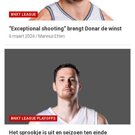
BNXT LEAGUE
“Exceptional shooting” brengt Donar de winst
6 maart 2024
Mannus Etten
BNXT LEAGUE PLAYOFFS
Het sprookje is uit en seizoen ten einde