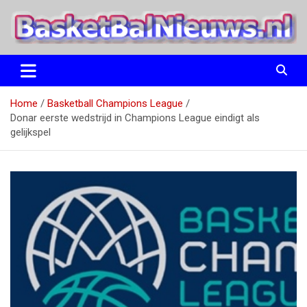
Ga
naar
de
inhoud
het basketbalnieuws en archief van basketball journalist M.M.
BasketBalNieuws.nl
Etten
Home
Basketball Champions League
Donar eerste wedstrijd in Champions League eindigt als
gelijkspel