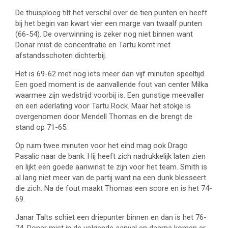
De thuisploeg tilt het verschil over de tien punten en heeft
bij het begin van kwart vier een marge van twaalf punten
(66-54). De overwinning is zeker nog niet binnen want
Donar mist de concentratie en Tartu komt met
afstandsschoten dichterbij.
Het is 69-62 met nog iets meer dan vijf minuten speeltijd.
Een goed moment is de aanvallende fout van center Milka
waarmee zijn wedstrijd voorbij is. Een gunstige meevaller
en een aderlating voor Tartu Rock. Maar het stokje is
overgenomen door Mendell Thomas en die brengt de
stand op 71-65.
Op ruim twee minuten voor het eind mag ook Drago
Pasalic naar de bank. Hij heeft zich nadrukkelijk laten zien
en lijkt een goede aanwinst te zijn voor het team. Smith is
al lang niet meer van de partij want na een dunk blesseert
die zich. Na de fout maakt Thomas een score en is het 74-
69.
Janar Talts schiet een driepunter binnen en dan is het 76-