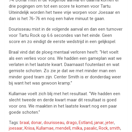
74. Donar mist in de volgende aanval en daarna komen er
drie pogingen om tot een score te komen voor Tartu.
Uiteindelijk worden het twee vrije worpen voor Joesaar en
dan is het 76-76 en nog een halve minuut te gaan.
Dourisseau mist in de volgende aanval en dan een turnover
voor Tartu Rock op 6.6 secondes van het einde. Geen
score en zo eindigt de eerste wedstrijd in een gelijkspel.
Braal vind dat de ploeg mentaal verloren heeft. “Het voelt
als een verlies voor ons. We hadden een gameplan wat we
verlaten in het laatste kwart. Daarnaast foutenlast en wat
gemiste schoten. Zo zie je dat we met minder man een
minder goed team zijn. Center Smith is er donderdag weer
bij want het was gewoon kramp.”
Kullamae voelt zich blij met het resultaat. “We hadden een
slecht tweede en derde kwart maar dit resultaat is goed
voor ons. We maakten in het laatste kwart nog een paar
goede schoten.”
Tags:
braal
,
donar
,
dourisseau
,
drago
,
Estland
,
janar
,
jeter
,
joesaar
,
Kriisa
,
Kullamae
,
mendell
,
milka
,
pasalic
,
Rock
,
smith
,