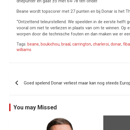
driepunter en gaat zo met 64-78 ten onder.
Beane wordt topscorer met 27 punten en bij Donar is het T
“Ontzettend teleurstellend. We speelden in de eerste helft
vooral om niet te verliezen in plaats van om te winnen. Op 
worpen door die technische fouten en dan maken we er eentj
Tags:
beane
,
boukichou
,
braal
,
carrington
,
charleroi
,
donar
,
fiba
williams
Bericht
Goed spelend Donar verliest maar kan nog steeds Euro
navigatie
You may Missed