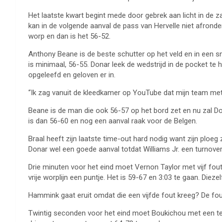
Het laatste kwart begint mede door gebrek aan licht in de z
kan in de volgende aanval de pass van Hervelle niet afronden
worp en dan is het 56-52.
Anthony Beane is de beste schutter op het veld en in een sn
is minimaal, 56-55. Donar leek de wedstrijd in de pocket te 
opgeleefd en geloven er in.
“Ik zag vanuit de kleedkamer op YouTube dat mijn team me
Beane is de man die ook 56-57 op het bord zet en nu zal Do
is dan 56-60 en nog een aanval raak voor de Belgen.
Braal heeft zijn laatste time-out hard nodig want zijn ploeg 
Donar wel een goede aanval totdat Williams Jr. een turnove
Drie minuten voor het eind moet Vernon Taylor met vijf fo
vrije worplijn een puntje. Het is 59-67 en 3:03 te gaan. Die
Hammink gaat eruit omdat die een vijfde fout kreeg? De fo
Twintig seconden voor het eind moet Boukichou met een te