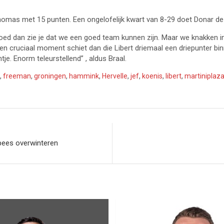
homas met 15 punten. Een ongelofelijk kwart van 8-29 doet Donar d
 goed dan zie je dat we een goed team kunnen zijn. Maar we knakken 
een cruciaal moment schiet dan die Libert driemaal een driepunter b
e. Enorm teleurstellend” , aldus Braal.
,
freeman
,
groningen
,
hammink
,
Hervelle
,
jef
,
koenis
,
libert
,
martiniplaz
pees overwinteren