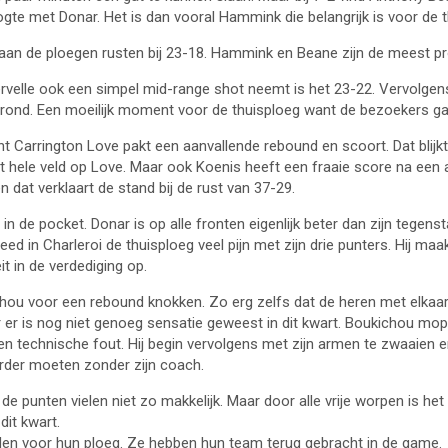
gte met Donar. Het is dan vooral Hammink die belangrijk is voor de t
 gaan de ploegen rusten bij 23-18. Hammink en Beane zijn de meest pr
rvelle ook een simpel mid-range shot neemt is het 23-22. Vervolgens 
erond. Een moeilijk moment voor de thuisploeg want de bezoekers ga
 Carrington Love pakt een aanvallende rebound en scoort. Dat blijkt 
 hele veld op Love. Maar ook Koenis heeft een fraaie score na ee
dat verklaart de stand bij de rust van 37-29.
a in de pocket. Donar is op alle fronten eigenlijk beter dan zijn teg
d in Charleroi de thuisploeg veel pijn met zijn drie punters. Hij maak
it in de verdediging op.
hou voor een rebound knokken. Zo erg zelfs dat de heren met elkaar 
r is nog niet genoeg sensatie geweest in dit kwart. Boukichou moppert
n technische fout. Hij begin vervolgens met zijn armen te zwaaien 
erder moeten zonder zijn coach.
e punten vielen niet zo makkelijk. Maar door alle vrije worpen is het 
dit kwart.
den voor hun ploeg. Ze hebben hun team terug gebracht in de game.