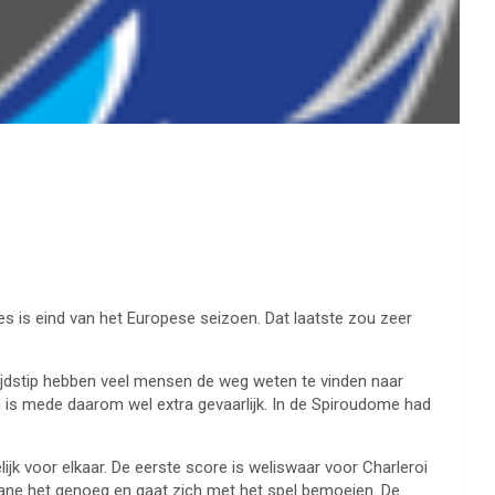
es is eind van het Europese seizoen. Dat laatste zou zeer
tijdstip hebben veel mensen de weg weten te vinden naar
n is mede daarom wel extra gevaarlijk. In de Spiroudome had
lijk voor elkaar. De eerste score is weliswaar voor Charleroi
Beane het genoeg en gaat zich met het spel bemoeien. De