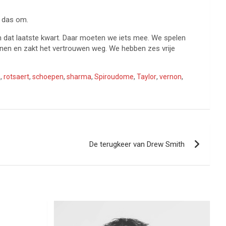
e das om.
in dat laatste kwart. Daar moeten we iets mee. We spelen
innen en zakt het vertrouwen weg. We hebben zes vrije
a
,
rotsaert
,
schoepen
,
sharma
,
Spiroudome
,
Taylor
,
vernon
,
De terugkeer van Drew Smith