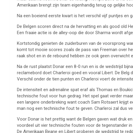
Amerikaan brengt zijn team eigenhandig terug op gelijke hoo
Na een boeiend eerste kwart is het verschil vijf puntjes en
De Belgen scoren direct na de hervatting en als good old He
Een fraaie actie is de alley-oop die door Sharma wordt afg
Kortstondig genieten de zuiderburen van de voorsprong want
komt tot mooie scores zoals de pass van Freeman over het
raak shot en in de rebound hebben ze ook geen overwicht en 
Na de rust plaatst Donar een 8-0 run en is de wedstrijd bijn
reclamebord doet Charleroi goed en vooral Libert. De Belg dee
Verschil onder de tien punten en Charleroi voert de intensite
De intensiteit en adrenaline spat eraf als Thomas en Boukic
technische fout voor hun gedrag. Het spel gaat verder maar e
een langere onderbreking want coach Sam Rotsaert krijgt ee
man nog een technische fout te geven. Charleroi zal dus v
Voor Donar is het prettig want de Belgen gaven wat druk en d
voordeel uit vier technische fouten voor de tegenstander in 
De Amerikaan Beane en Libert proberen de wedstrijd te red