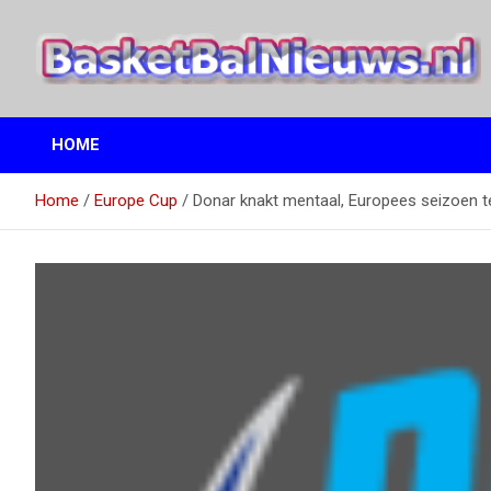
Ga
naar
de
inhoud
het basketbalnieuws en archief van basketball journalist M.M.
BasketBalNieuws.nl
Etten
HOME
Home
Europe Cup
Donar knakt mentaal, Europees seizoen t