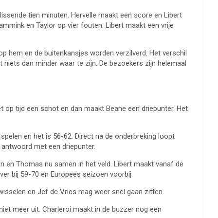
slissende tien minuten. Hervelle maakt een score en Libert
ammink en Taylor op vier fouten. Libert maakt een vrije
 op hem en de buitenkansjes worden verzilverd. Het verschil
at niets dan minder waar te zijn. De bezoekers zijn helemaal
t op tijd een schot en dan maakt Beane een driepunter. Het
e spelen en het is 56-62. Direct na de onderbreking loopt
i antwoord met een driepunter.
an en Thomas nu samen in het veld. Libert maakt vanaf de
ver bij 59-70 en Europees seizoen voorbij.
isselen en Jef de Vries mag weer snel gaan zitten.
et meer uit. Charleroi maakt in de buzzer nog een