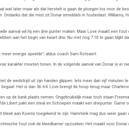
aal wat later maar als dat herstelt is gaan de ploegen los voor de be
. Ondanks dat die mist zit Donar inmiddels in foutenlast. Williams, H
elle aanval wil hij een drie punter maken. Maar Love maakt een fout
hebben aan het begin van kwart drie. Nu met nog 7:10 te gaan blijkt d
t meer energie speelde”, aldus coach Sam Rotsaert.
nar karakter moeten tonen. In de volgende aanval van Donar is er nie
ziet de wedstrijd uit zijn handen glippen. Iets meer dan vijf minuten t
r begaat. Het is dan 56-64. Love brengt de hoop terug maar Charlero
uten op de bank plaats nemen. Ongebruikelijk maar toch staan Freem
zelfde Libert pakt een steal en Schoepen maakt een driepunter. Game o
ut bleek aan Koenis toegekend te zijn. Hammink mag dus weer gaan w
chnische fout ook de kleedkamer opzoeken. Het maakt voor Donar ni