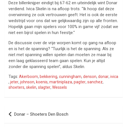
Deze billenknijper eindigt bij 67-62 en uiteindelijk wint Donar
verdiend. Ivica Skelin is na afloop trots. “Ik hoop dat deze
overwinning ze ook vertrouwen geeft. Het is ook de eerste
wedstrijd voor ons dat we gelijkwaardig zijn op alle fronten.
Hopelijk gaan mijn spelers voor 100% in game vijf zodat we
niet een bijrol spelen in hun feestje.”
De discussie over de vrije worpen komt op gang na afloop
en is het de spanning? “Tuurlijk is het de spanning. Als ze
niet met spanning willen spelen dan moeten ze maar bij
een laag geklasseerd team gaan spelen. Kun je altijd
zonder die spanning spelen”, aldus Skelin.
Tags:
Akerboom
,
bekkering
,
cunningham
,
denson
,
donar
,
ivica
,
jeter
,
johnson
,
koenis
,
martiniplaza
,
pagter
,
sanchez
,
shoeters
,
skelin
,
slagter
,
Wessels
Bericht
Donar – Shoeters Den Bosch
navigatie