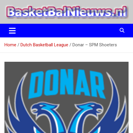
Ga
naar
de
inhoud
het basketbalnieuws en archief van basketball journalist M.M.
BasketBalNieuws.nl
Etten
Home
Dutch Basketball League
Donar – SPM Shoeters