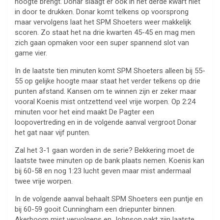
hoogte brengt. Donar slaagt er ook in het derde kwart niet
in door te drukken. Donar komt telkens op voorsprong
maar vervolgens laat het SPM Shoeters weer makkelijk
scoren. Zo staat het na drie kwarten 45-45 en mag men
zich gaan opmaken voor een super spannend slot van
game vier.
In de laatste tien minuten komt SPM Shoeters alleen bij 55-
55 op gelijke hoogte maar staat het verder telkens op drie
punten afstand. Kansen om te winnen zijn er zeker maar
vooral Koenis mist ontzettend veel vrije worpen. Op 2:24
minuten voor het eind maakt De Pagter een
loopovertreding en in de volgende aanval vergroot Donar
het gat naar vijf punten.
Zal het 3-1 gaan worden in de serie? Bekkering moet de
laatste twee minuten op de bank plaats nemen. Koenis kan
bij 60-58 en nog 1:23 lucht geven maar mist andermaal
twee vrije worpen.
In de volgende aanval behaalt SPM Shoeters een puntje en
bij 60-59 gooit Cunningham een driepunter binnen.
Akerboom mist vervolgens en Johnson pakt zijn laatste