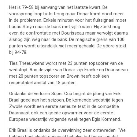
Het is 79-58 bij aanvang van het laatste kwart. De
voorsprong loopt iets terug maar Donar komt nooit meer
in de problemen. Enkele minuten voor het fluitsignaal moet
Lucas Steyn naar de bank met vijf fouten. Hij zoekt nog
even de confrontatie met Dourisseau maar vervolgt daarna
alsnog zijn weg naar de bank. De magische grens van 100
punten wordt uiteindelijk niet meer gehaald. De score stokt
bij 94-78.
Ties Theeuwkens wordt met 23 punten topscorer van de
wedstrijd. Aan de zijde van Donar zijn Franke en Dourisseau
met 20 punten topscorer en Brown heeft ook een
respectabel aantal van 18 punten.
Ondanks de verloren Super Cup begint de ploeg van Erik
Braal goed aan het seizoen. De komende wedstrijd tegen
Zwolle wordt een eerste serieuze test in de competitie.
Daarnaast ook een goede opwarmer voor de eerste
Europese wedstrijd volgende week tegen Egis Körmend.
Erik Braal is ondanks de overwinning zeer ontevreden. “We
hebben heel slecht gespeeld behalve het begin van dat