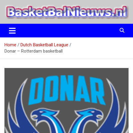
Ga
naar
de
inhoud
het basketbalnieuws en archief van basketball journalist M.M.
BasketBalNieuws.nl
Etten
Home
Dutch Basketball League
Donar – Rotterdam basketball