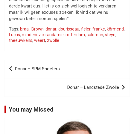
derde kwart dus. Het is op zich wel logisch te verklaren
maar ik wil geen excuses zoeken. Ik vind dat we nu
gewoon beter moeten spelen.”
Tags:
braal
,
Brown
,
donar
,
dourisseau
,
fieler
,
franke
,
körmend
,
Lucas
,
mladenovic
,
randamie
,
rotterdam
,
salomon
,
steyn
,
theeuwkens
,
weert
,
zwolle
Bericht
Donar – SPM Shoeters
navigatie
Donar – Landstede Zwolle
You may Missed