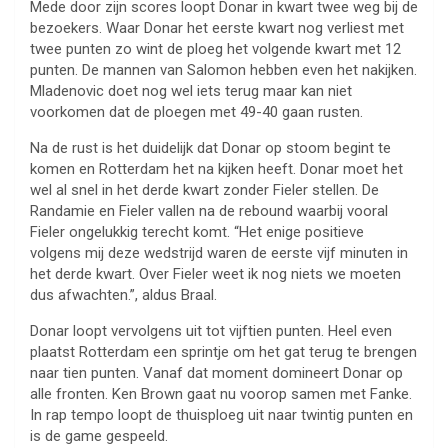
Mede door zijn scores loopt Donar in kwart twee weg bij de
bezoekers. Waar Donar het eerste kwart nog verliest met
twee punten zo wint de ploeg het volgende kwart met 12
punten. De mannen van Salomon hebben even het nakijken.
Mladenovic doet nog wel iets terug maar kan niet
voorkomen dat de ploegen met 49-40 gaan rusten.
Na de rust is het duidelijk dat Donar op stoom begint te
komen en Rotterdam het na kijken heeft. Donar moet het
wel al snel in het derde kwart zonder Fieler stellen. De
Randamie en Fieler vallen na de rebound waarbij vooral
Fieler ongelukkig terecht komt. “Het enige positieve
volgens mij deze wedstrijd waren de eerste vijf minuten in
het derde kwart. Over Fieler weet ik nog niets we moeten
dus afwachten.”, aldus Braal.
Donar loopt vervolgens uit tot vijftien punten. Heel even
plaatst Rotterdam een sprintje om het gat terug te brengen
naar tien punten. Vanaf dat moment domineert Donar op
alle fronten. Ken Brown gaat nu voorop samen met Fanke.
In rap tempo loopt de thuisploeg uit naar twintig punten en
is de game gespeeld.