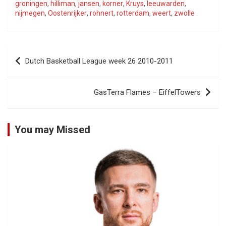
groningen
,
hilliman
,
jansen
,
korner
,
Kruys
,
leeuwarden
,
nijmegen
,
Oostenrijker
,
rohnert
,
rotterdam
,
weert
,
zwolle
Bericht
Dutch Basketball League week 26 2010-2011
navigatie
GasTerra Flames – EiffelTowers
You may Missed