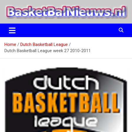
Ga
naar
de
inhoud
het basketbalnieuws en archief van basketball journalist M.M.
BasketBalNieuws.nl
Etten
Home
Dutch Basketball League
Dutch Basketball League week 27 2010-2011