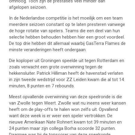
omhoog. Toch zijn de prestaties veel minder dan
afgelopen seizoen.
In de Nederlandse competitie is het moeilijk om een team
meerdere seizoen constant op te laten presteren vanwege
de hoge rotatie van spelers. Teams die een deel van hun
selectie hebben behouden hebben hier een groot voordeel.
De top drie hebben dit allemaal waarbij GasTerra Flames de
minste veranderingen heeft ondergaan.
Die koploper uit Groningen speelde uit tegen Rotterdam en
zoals verwacht een grote overwinning tegen de
hekkensluiter. Patrick Hilliman heeft de havenstad verlaten
in zijn tweede wedstrijd voor ZZ Leiden kwam die al tot 14
minuten, 8 punten en 7 rebounds.
Meest opvallende overwinning van deze speelronde is die
van Zwolle tegen Weert. Zwolle wat nu ineens weer kansen
heeft om de play-offs te halen won zelfs uit. Opvallend
want deze week is er weer een speler vertrokken. De
nieuwe Amerikaan Nate Rohnert kwam tot 39 minuten en
24 punten maar zijn collega Borha scoorde 32 punten.
Daarmee was hij de topscorer van deze speelronde.