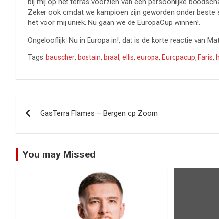
bij mij op het terras voorzien van een persoonlijke boodschap
Zeker ook omdat we kampioen zijn geworden onder beste spel
het voor mij uniek. Nu gaan we de EuropaCup winnen!.
Ongelooflijk! Nu in Europa in!, dat is de korte reactie van 
Tags:
bauscher
,
bostain
,
braal
,
ellis
,
europa
,
Europacup
,
Faris
,
Bericht
GasTerra Flames – Bergen op Zoom
navigatie
You may Missed