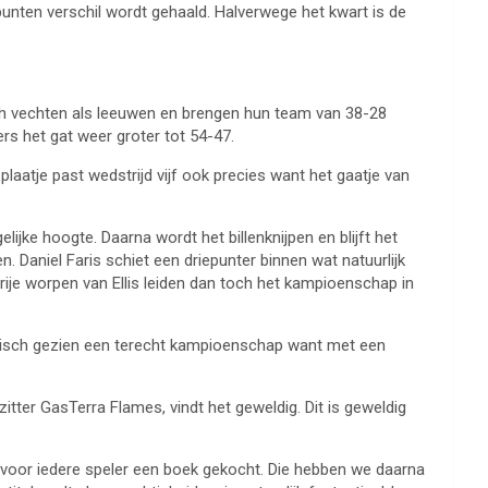
punten verschil wordt gehaald. Halverwege het kwart is de
ugh vechten als leeuwen en brengen hun team van 38-28
rs het gat weer groter tot 54-47.
laatje past wedstrijd vijf ook precies want het gaatje van
jke hoogte. Daarna wordt het billenknijpen en blijft het
 Daniel Faris schiet een driepunter binnen wat natuurlijk
rije worpen van Ellis leiden dan toch het kampioenschap in
tistisch gezien een terecht kampioenschap want met een
ter GasTerra Flames, vindt het geweldig. Dit is geweldig
g voor iedere speler een boek gekocht. Die hebben we daarna