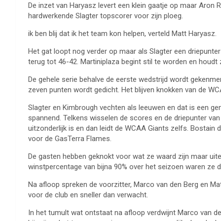
De inzet van Haryasz levert een klein gaatje op maar Aron R
hardwerkende Slagter topscorer voor zijn ploeg.
ik ben blij dat ik het team kon helpen, verteld Matt Haryasz.
Het gat loopt nog verder op maar als Slagter een driepunt
terug tot 46-42. Martiniplaza begint stil te worden en houd
De gehele serie behalve de eerste wedstrijd wordt gekenmerk
zeven punten wordt gedicht. Het blijven knokken van de WC
Slagter en Kimbrough vechten als leeuwen en dat is een geno
spannend. Telkens wisselen de scores en de driepunter van S
uitzonderlijk is en dan leidt de WCAA Giants zelfs. Bostain
voor de GasTerra Flames.
De gasten hebben geknokt voor wat ze waard zijn maar uitei
winstpercentage van bijna 90% over het seizoen waren ze d
Na afloop spreken de voorzitter, Marco van den Berg en Mat
voor de club en sneller dan verwacht.
In het tumult wat ontstaat na afloop verdwijnt Marco van d