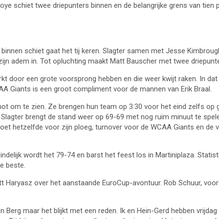
oye schiet twee driepunters binnen en de belangrijke grens van tien 
er binnen schiet gaat het tij keren. Slagter samen met Jesse Kimbro
t zijn adem in. Tot opluchting maakt Matt Bauscher met twee driepunte
t door een grote voorsprong hebben en die weer kwijt raken. In dat p
AA Giants is een groot compliment voor de mannen van Erik Braal.
t om te zien. Ze brengen hun team op 3:30 voor het eind zelfs op geli
lagter brengt de stand weer op 69-69 met nog ruim minuut te spelen.
 doet hetzelfde voor zijn ploeg, turnover voor de WCAA Giants en de v
ndelijk wordt het 79-74 en barst het feest los in Martiniplaza. Sta
e beste.
t Haryasz over het aanstaande EuroCup-avontuur. Rob Schuur, voorzit
en Berg maar het blijkt met een reden. Ik en Hein-Gerd hebben vrijda