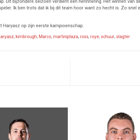
. Dit bijzondere seizoen verdient een herinnering. Het winnen van de ti
er. Ik ben trots dat ik bij dit team hoor want zo hecht is. Zo sne
Matt Haryasz op zijn eerste kampioenschap.
haryasz
,
kimbrough
,
Marco
,
martiniplaza
,
ross
,
roye
,
schuur
,
slagter