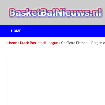
Ga
naar
de
inhoud
het basketbalnieuws en archief van basketball journalist M.M.
BasketBalNieuws.nl
Etten
HOME
Home
Dutch Basketball League
GasTerra Flames – Bergen