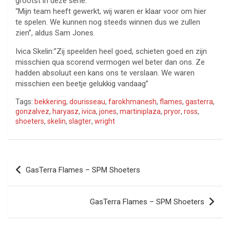
grootst in deze serie.
“Mijn team heeft gewerkt, wij waren er klaar voor om hier
te spelen. We kunnen nog steeds winnen dus we zullen
zien”, aldus Sam Jones.
Ivica Skelin:”Zij speelden heel goed, schieten goed en zijn
misschien qua scorend vermogen wel beter dan ons. Ze
hadden absoluut een kans ons te verslaan. We waren
misschien een beetje gelukkig vandaag”
Tags:
bekkering
,
dourisseau
,
farokhmanesh
,
flames
,
gasterra
,
gonzalvez
,
haryasz
,
ivica
,
jones
,
martiniplaza
,
pryor
,
ross
,
shoeters
,
skelin
,
slagter
,
wright
Bericht
GasTerra Flames – SPM Shoeters
navigatie
GasTerra Flames – SPM Shoeters