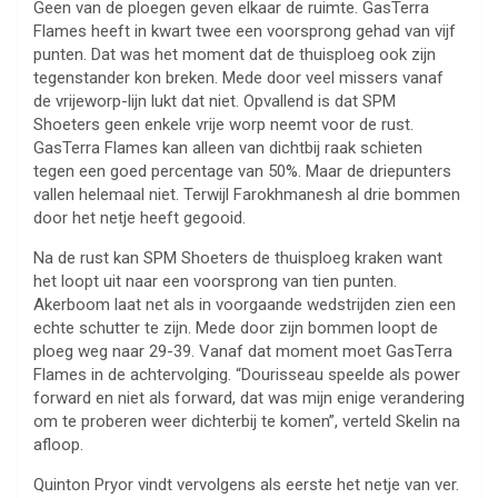
Geen van de ploegen geven elkaar de ruimte. GasTerra
Flames heeft in kwart twee een voorsprong gehad van vijf
punten. Dat was het moment dat de thuisploeg ook zijn
tegenstander kon breken. Mede door veel missers vanaf
de vrijeworp-lijn lukt dat niet. Opvallend is dat SPM
Shoeters geen enkele vrije worp neemt voor de rust.
GasTerra Flames kan alleen van dichtbij raak schieten
tegen een goed percentage van 50%. Maar de driepunters
vallen helemaal niet. Terwijl Farokhmanesh al drie bommen
door het netje heeft gegooid.
Na de rust kan SPM Shoeters de thuisploeg kraken want
het loopt uit naar een voorsprong van tien punten.
Akerboom laat net als in voorgaande wedstrijden zien een
echte schutter te zijn. Mede door zijn bommen loopt de
ploeg weg naar 29-39. Vanaf dat moment moet GasTerra
Flames in de achtervolging. “Dourisseau speelde als power
forward en niet als forward, dat was mijn enige verandering
om te proberen weer dichterbij te komen”, verteld Skelin na
afloop.
Quinton Pryor vindt vervolgens als eerste het netje van ver.