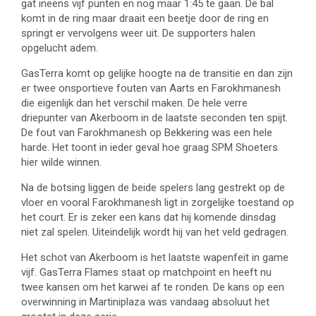
gat ineens vijf punten en nog maar 1:45 te gaan. De bal
komt in de ring maar draait een beetje door de ring en
springt er vervolgens weer uit. De supporters halen
opgelucht adem.
GasTerra komt op gelijke hoogte na de transitie en dan zijn
er twee onsportieve fouten van Aarts en Farokhmanesh
die eigenlijk dan het verschil maken. De hele verre
driepunter van Akerboom in de laatste seconden ten spijt.
De fout van Farokhmanesh op Bekkering was een hele
harde. Het toont in ieder geval hoe graag SPM Shoeters
hier wilde winnen.
Na de botsing liggen de beide spelers lang gestrekt op de
vloer en vooral Farokhmanesh ligt in zorgelijke toestand op
het court. Er is zeker een kans dat hij komende dinsdag
niet zal spelen. Uiteindelijk wordt hij van het veld gedragen.
Het schot van Akerboom is het laatste wapenfeit in game
vijf. GasTerra Flames staat op matchpoint en heeft nu
twee kansen om het karwei af te ronden. De kans op een
overwinning in Martiniplaza was vandaag absoluut het