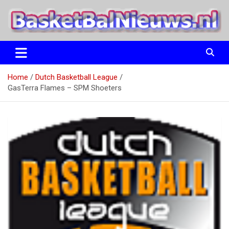
Ga
naar
de
inhoud
het basketbalnieuws en archief van basketball journalist M.M.
BasketBalNieuws.nl
Etten
Home
Dutch Basketball League
GasTerra Flames – SPM Shoeters