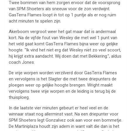
Twee bommen van hem zorgen ervoor dat de voorsprong
van SPM Shoeters als sneeuw voor de zon verdwijnt.
GasTerra Flames loopt in tot op 1 puntje als er nog ruim
acht minuten te spelen zijn.
Akerboom vergroot weer het gat maar dat is andermaal
kort. Na de vijfde fout van Wesley die met wel 1 punt van
het veld gaat komt GasTerra Flames bijna weer op gelijke
hoogte. “Ik vind het niet erg dat Wesley niet zo veel scoort,
hij krijgt extra aandacht. Wij doen dat met Bekkering.”, aldus
coach Jones.
De vrije worpen worden verzilverd door GasTerra Flames
en vervolgens is het Slagter die met twee driepunters de
ploegen weer op gelijke hoogte brengen. Wright maakt
vervolgens twee vrije worpen en de leiding is terug bij de
thuisploeg.
In die laatste vier minuten gebeurt er heel veel en de
winnaar staat nog allerminst vast. Na een driepunter voor
SPM Shoeters legt Gonzalvez ook aan voor een bommetje.
De Martiniplaza houdt zijn adem in want valt die dan is het