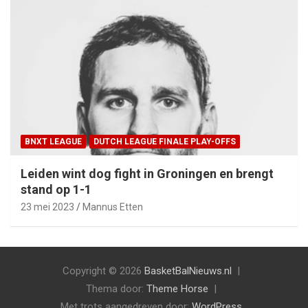
BNXT LEAGUE
DUTCH LEAGUE FINALE PLAY-OFFS
Leiden wint dog fight in Groningen en brengt
stand op 1-1
23 mei 2023
Mannus Etten
Copyright © 2026
BasketBalNieuws.nl
Thema door:
Theme Horse
Met trots aangedreven door:
WordPress