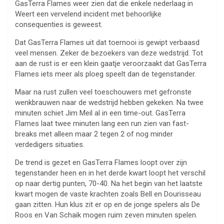
GasTerra Flames weer zien dat die enkele nederlaag in
Weert een vervelend incident met behoorlijke
consequenties is geweest.
Dat GasTerra Flames uit dat toernooi is gewipt verbaasd
veel mensen. Zeker de bezoekers van deze wedstrijd. Tot
aan de rust is er een klein gaatje veroorzaakt dat GasTerra
Flames iets meer als ploeg speelt dan de tegenstander.
Maar na rust zullen veel toeschouwers met gefronste
wenkbrauwen naar de wedstrijd hebben gekeken. Na twee
minuten schiet Jim Meil al in een time-out. GasTerra
Flames laat twee minuten lang een run zien van fast-
breaks met alleen maar 2 tegen 2 of nog minder
verdedigers situaties.
De trend is gezet en GasTerra Flames loopt over zijn
tegenstander heen en in het derde kwart loopt het verschil
op naar dertig punten, 70-40. Na het begin van het laatste
kwart mogen de vaste krachten zoals Bell en Dourisseau
gaan zitten. Hun klus zit er op en de jonge spelers als De
Roos en Van Schaik mogen ruim zeven minuten spelen.