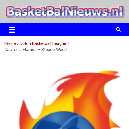
Ga
naar
de
inhoud
het basketbalnieuws en archief van basketball journalist M.M.
BasketBalNieuws.nl
Etten
Home
Dutch Basketball League
GasTerra Flames – Stepco Weert