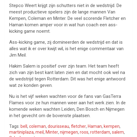
Stepco Weert krijgt zijn schutters niet in de wedstrijd. De
meest productieve spelers zijn de lange mannen Van
Kempen, Coleman en Minter. De veel scorende Fletcher en
Haman komen amper voor in wat hun coach een ass-
kicking game noemt.
Ass-kicking game, zij domineerden de wedstrijd en dat is
alles wat ik er over kwijt wil, is het enige commentaar van
Jim Meil.
Hakim Salem is positief over zijn team. Het team heeft
zich van zijn best kant laten zien en dat mocht ook wel na
de wedstrijd tegen Rotterdam. Dit was het enige antwoord
wat ze konden geven.
Nu is het vijf weken wachten voor de fans van GasTerra
Flames voor ze hun mannen weer aan het werk zien. In de
komende weken wachten Leiden, Den Bosch en Nijmegen
in het gevecht om de bovenste plaatsen.
Tags:
bell
,
coleman
,
dourisseau
,
fletcher
,
Haman
,
kempen
,
martiniplaza
,
meil
,
Minter
,
nijmegen
,
roos
,
rotterdam
,
salem
,