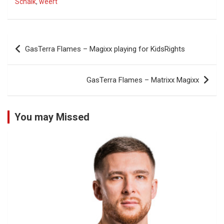
Schaik
,
weert
Bericht
GasTerra Flames – Magixx playing for KidsRights
navigatie
GasTerra Flames – Matrixx Magixx
You may Missed