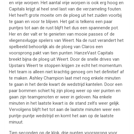
en vrije worpen. Het aantal vrije worpen is ook erg hoog en
Capitals krijgt al heel snel last van die verzameling fouten.
Het heeft grote moeite om de ploeg uit het zuiden voorbij
te gaan en voor te blijven. Het gat is telkens een paar
puntjes tot aan de rust blijft het dus een spannende pot.
Her en der valt er te genieten van mooie passes of de
vliegensvlugge spelers van Weert. Na de rust verandert het
spelbeeld behoorlijk als de ploeg van Claros een
voorsprong pakt van tien punten. HanzeVast Capitals
breekt bijna de ploeg uit Weert. Door de snelle drives van
Upstairs Weert te stoppen krijgen ze echt het momentum.
Het team is alleen niet krachtig genoeg om het definitief af
te maken. Ashley Champion laat met nog enkele minuten
te gaan in het derde kwart de wedstrijd kantelen. Door een
paar bommen schiet hij zijn ploeg weer op vier punten en
gaan zijn teamgenoten er weer in geloven. Na enkele
minuten in het laatste kwart is de stand zelfs weer gelijk.
Vervolgens blijft het tot aan de laatste minuten weer een
puntje-puntje wedstrijd en komt het aan op de laatste
minuut.
Tien seconden op de klok, drie punten voorsprong voor