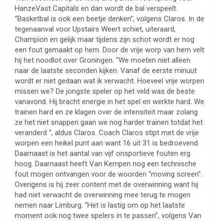
HanzeVast Capitals en dan wordt de bal verspeelt.
“Basketbal is ook een beetje denken”, volgens Claros. In de
tegenaanval voor Upstairs Weert schiet, uiteraard,
Champion en gelijk maar tijdens zijn schot wordt er nog
een fout gemaakt op hem. Door de vrije worp van hem velt
hij het noodlot over Groningen. “We moeten niet alleen
naar de laatste seconden kijken. Vanaf de eerste minuut
wordt er niet gedaan wat ik verwacht. Hoeveel vrije worpen
missen we? De jongste speler op het veld was de beste
vanavond. Hij bracht energie in het spel en werkte hard. We
trainen hard en ze klagen over de intensiteit maar zolang
ze het niet snappen gaan we nog harder trainen totdat het
veranderd “, aldus Claros. Coach Claros stipt met de vrije
worpen een heikel punt aan want 16 uit 31 is bedroevend.
Daarnaast is het aantal van vijf onsportieve fouten erg
hoog. Daarnaast heeft Van Kempen nog een technische
fout mogen ontvangen voor de woorden “moving screen”.
Overigens is hij zeer content met de overwinning want hij
had niet verwacht de overwinning mee terug te mogen
nemen naar Limburg. “Het is lastig om op het laatste
moment ook nog twee spelers in te passen”, volgens Van