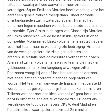
situaties waarbij er twee aanvallers meer zijn dan
verdedigers&quot.Emiliano Morales heeft vandaag voor het
eerst een gehele training meegedaan. Onder normale
omstandigheden zal hij zaterdag spelen. Hij mag het
opnemen tegen misschien wel de beste inside-speler in de
competitie: Tyler Smith.In de ogen van Claros zijn Morales
en Smith misschien wel de beste inside-spelers in onze
competitie. Mohammed blinkt volgens hem niet uit inspelen
voor het team maar is wel een grote bedreiging. Hij is een
van de weinige spelers die zijn eigen schoten kan
creeren.De situatie met de blessures verbaast de coach.
Allereerst zijn er volgens hem weinig teams die met vier
geblesseerden en zeker langdurig afwezigen zitten.
Daarnaast vraagt hij zich af hoe het kan dat er viermaal
niet adequaat een correcte diagnose opgesteld kan
worden.Het team kan vanwege de financien niet versterkt
worden en het gevolg is dat zijn team niet kan domineren.
Telkens wint het met een klein verschil of gaat het ruim de
boot in omdat de spelers te vermoeid zijn. Hij geeft als
vergelijking de topploegen zoals CKSA, Real Madrid en
Panathinaikos waar spelers maximaal 25 minuten