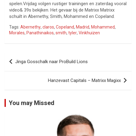
spelen.Vrijdag volgen rustiger trainingen en zaterdag vooral
video& 39s bekijken. Het gevaar bij de Matrixx Matrixx
schuilt in Abernethy, Smith, Mohammed en Copeland.
Tags:
Abernethy
,
claros
,
Copeland
,
Madrid
,
Mohammed
,
Morales
,
Panathinaikos
,
smith
,
tyler
,
Vinkhuizen
Bericht
Jinga Gosschalk naar ProBuild Lions
navigatie
Hanzevast Capitals – Matrixx Magixx
You may Missed