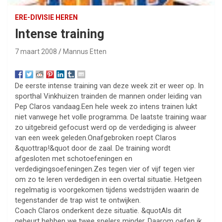
ERE-DIVISIE HEREN
Intense training
7 maart 2008
Mannus Etten
De eerste intense training van deze week zit er weer op. In
sporthal Vinkhuizen trainden de mannen onder leiding van
Pep Claros vandaag.Een hele week zo intens trainen lukt
niet vanwege het volle programma. De laatste training waar
zo uitgebreid gefocust werd op de verdediging is alweer
van een week geleden.Onafgebroken roept Claros
&quottrap!&quot door de zaal. De training wordt
afgesloten met schotoefeningen en
verdedigingsoefeningen.Zes tegen vier of vijf tegen vier
om zo te leren verdedigen in een overtal situatie. Hetgeen
regelmatig is voorgekomen tijdens wedstrijden waarin de
tegenstander de trap wist te ontwijken.
Coach Claros onderkent deze situatie. &quotAls dit
gebeurt hebben we twee spelers minder. Daarom oefen ik