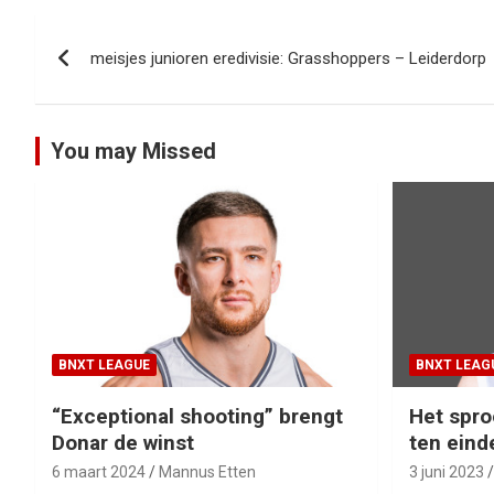
Bericht
meisjes junioren eredivisie: Grasshoppers – Leiderdorp
navigatie
You may Missed
BNXT LEAGUE
BNXT LEAG
“Exceptional shooting” brengt
Het spro
Donar de winst
ten eind
6 maart 2024
Mannus Etten
3 juni 2023