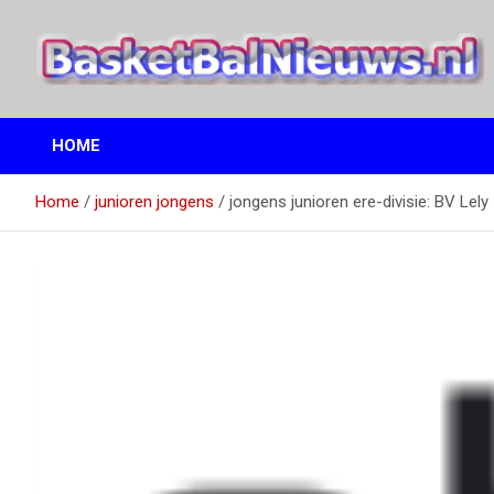
Ga
naar
de
inhoud
het basketbalnieuws en archief van basketball journalist M.M.
BasketBalNieuws.nl
Etten
HOME
Home
junioren jongens
jongens junioren ere-divisie: BV Lely