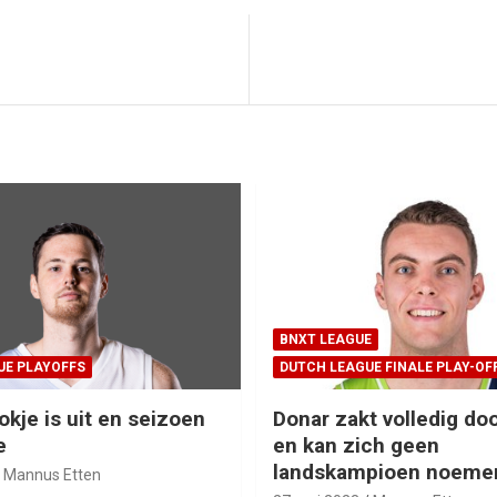
BNXT LEAGUE
UE PLAYOFFS
DUTCH LEAGUE FINALE PLAY-OF
okje is uit en seizoen
Donar zakt volledig doo
e
en kan zich geen
landskampioen noeme
Mannus Etten