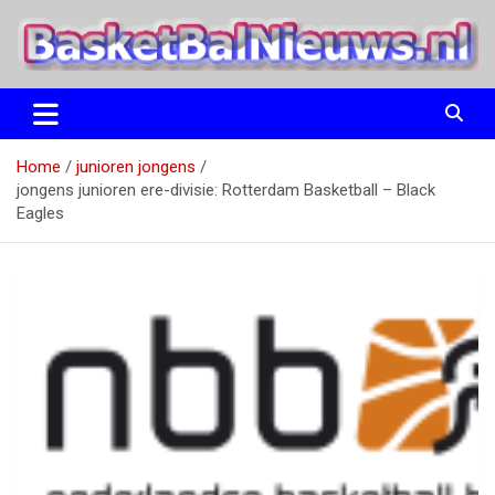
Ga
naar
de
inhoud
het basketbalnieuws en archief van basketball journalist M.M.
BasketBalNieuws.nl
Etten
Home
junioren jongens
jongens junioren ere-divisie: Rotterdam Basketball – Black
Eagles