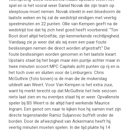
spel en is het vooral weer Daniel Novak die zijn team op
sleeptouw moet nemen. Novak steekt in een bloedvorm de
laatste weken en hij zal de wedstrijd eindigen met veertig
speelminuten en 22 punten. Ollie van Kempen geeft na de
wedstrijd toe dat hij zich heel goed heeft voorbereid. “Ton
Boot doet altijd hetzelfde, zijn kenmerkende rechtlijnigheid.
Vandaag zie je weer dat als wij even een paar foute
beslissingen nemen die direct worden afgestraft.” Die
foute beslissingen worden genomen in het laatste kwart.
Upstairs staat bij het begin maar één puntje achter maar in
twee minuten scoort MPC Capitals acht punten op rij en is
het toch over en sluiten voor de Limburgers. Chris
McGuthrie (foto boven) is de man die de mokerslag
uitdeelt aan Weert. Voor Van Kempen is het extra zuur,
want hij merkt terecht op dat McGuthrie het hele seizoen
niets laat zien en nu eventjes staat hij er weer. Opvallenste
speler bij BS Weert is de altijd hard werkende Maurice
Ingram. Een genot om naar te kijken hoe hij samen met zijn
directe tegenstander Ramiz Suljanovic buffelt onder de
borden. Door de afwezigheid van Ackermans heeft hij
veertig minuten moeten spelen. In die tijd plukte hij 14