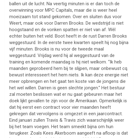
ballen uit de lucht. Na veertig minuten is er dan toch de
overwinning voor MPC Capitals, maar die is weer heel
moeizaam tot stand gekomen. Over en sluiten dus voor
Weert, maar ook voor Darren Brooks. De wedstrijd is niet
hoogstaand en de vonken spatten er niet van af. Wél
echter buiten het veld. Boot heeft in de rust Darren Brooks
weggestuurd. In de eerste twee kwarten speelt hij nog bijna
vijf minuten. Brooks is nu voor de tweede maal
weggestuurd. Vrijdag werd hij al weggestuurd van de
training en komende maandag is hij niet welkom. “Ik heb
maanden geprobeerd hem bij te slijpen, maar onbewust cq.
bewust interesseert het hem niets. Ik kan deze energie niet
meer opbrengen en het gaat ten koste van de jongens die
het wel willen. Darren is geen slechte jongen.” Het bestuur
zal moeten beslissen wat er nu gaat gebeuren maar het
doek lijkt gevallen te zijn voor de Amerikaan. Opmerkelijk is
dat hij eerst een contract voor vier maanden heeft
gekregen dat vervolgens is omgezet in een jaarcontract.
Eind januari zullen Travis & Travis zich waarschijnlijk weer
bij het team voegen. Het team smeekt bijna om hun
terugkeer. Zoals Kees Akerboom aangeeft na afloop is dat