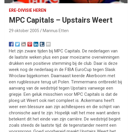
ERE-DIVISIE HEREN
MPC Capitals – Upstairs Weert
29 oktober 2005
Mannus Etten
Het zijn zware tijden bij MPC Capitals. De nederlagen van
de laatste weken plus een paar moeizame overwinningen
drukken een positieve stemming bij de club. Daar is deze
week nog de nederlaag in de FIBA EuroCup tegen Slask
Wroclaw bijgekomen. Daarnaast keerde Akerboom met
een rugblessure terug uit Polen. Timmermans ontbreekt bij
aanvang van de wedstrijd tegen Upstairs vanwege een
griepje. Een geluk misschien voor MPC Capitals is dat de
ploeg uit Weert ook niet compleet is. Ackermans heeft
weer een blessure aan zijn achillespees en die schijnt van
chronische aard te zijn. Hopelijk valt het mee want anders
betekent dit het einde van zijn carrière. De wedstrijd begint
zoals steeds de laatste tijd: de tegenstander neemt een
voorsprong. Goed voorbereid maakt Upstairs Weert het