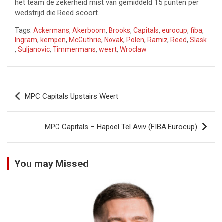
het team de zekerheid mist van gemiddeld 15 punten per
wedstrijd die Reed scoort.
Tags:
Ackermans
,
Akerboom
,
Brooks
,
Capitals
,
eurocup
,
fiba
,
Ingram
,
kempen
,
McGuthrie
,
Novak
,
Polen
,
Ramiz
,
Reed
,
Slask
,
Suljanovic
,
Timmermans
,
weert
,
Wroclaw
Bericht
MPC Capitals Upstairs Weert
navigatie
MPC Capitals – Hapoel Tel Aviv (FIBA Eurocup)
You may Missed