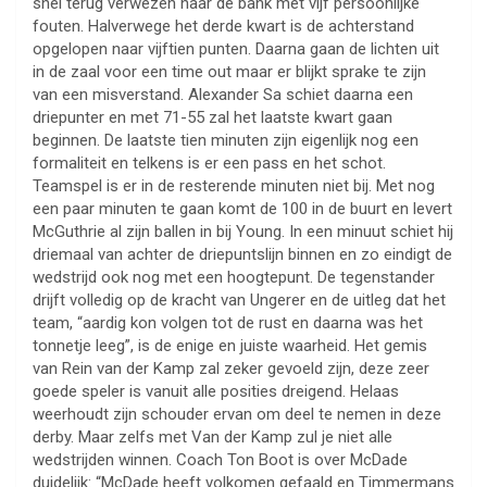
snel terug verwezen naar de bank met vijf persoonlijke
fouten. Halverwege het derde kwart is de achterstand
opgelopen naar vijftien punten. Daarna gaan de lichten uit
in de zaal voor een time out maar er blijkt sprake te zijn
van een misverstand. Alexander Sa schiet daarna een
driepunter en met 71-55 zal het laatste kwart gaan
beginnen. De laatste tien minuten zijn eigenlijk nog een
formaliteit en telkens is er een pass en het schot.
Teamspel is er in de resterende minuten niet bij. Met nog
een paar minuten te gaan komt de 100 in de buurt en levert
McGuthrie al zijn ballen in bij Young. In een minuut schiet hij
driemaal van achter de driepuntslijn binnen en zo eindigt de
wedstrijd ook nog met een hoogtepunt. De tegenstander
drijft volledig op de kracht van Ungerer en de uitleg dat het
team, “aardig kon volgen tot de rust en daarna was het
tonnetje leeg”, is de enige en juiste waarheid. Het gemis
van Rein van der Kamp zal zeker gevoeld zijn, deze zeer
goede speler is vanuit alle posities dreigend. Helaas
weerhoudt zijn schouder ervan om deel te nemen in deze
derby. Maar zelfs met Van der Kamp zul je niet alle
wedstrijden winnen. Coach Ton Boot is over McDade
duidelijk: “McDade heeft volkomen gefaald en Timmermans