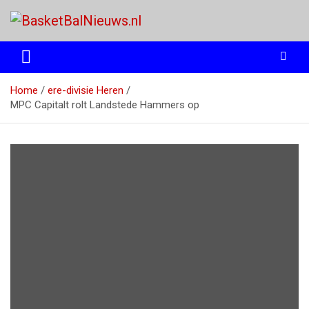
Ga
naar
de
het basketbalnieuws en archief van basketball journalist M.M.
BasketBalNieuws.nl
inhoud
Etten
Home
ere-divisie Heren
MPC Capitalt rolt Landstede Hammers op