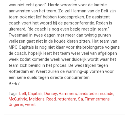
was niet echt goed”. Harde woorden voor de laatste
aanwinsten van het team. Zo zal Herman van de Belt zijn
team ook niet lief hebben toegesproken. De assistent
coach voert het woord bij de persconferentie. Reden is
uiteraard, “de coach is nog even bezig met zijn team.”
Tweemaal in twee dagen met meer dan twintig punten
verliezen gaat niet in de koude kleren zitten. Het team van
MPC Capitals is nog niet klaar voor titelprolongatie volgens
de coach, hopelijk leert het team weer veel van afgelopen
week zodat komende week weer duidelijk wordt waar het
team zich bevind in het proces. De wedstrijden tegen
Rotterdam en Weert zullen de warming-up vormen voor
een serie duels tegen directe concurrenten.
97-67
Tags:
belt
,
Capitals
,
Dorsey
,
Hammers
,
landstede
,
mcdade
,
McGuthrie
,
Melderis
,
Reed
,
rotterdam
,
Sa
,
Timmermans
,
Ungerer
,
weert
Bericht