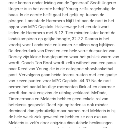
mee komen onder leiding van de “generaal” Scott Ungerer.
Ungerer is in het eerste bedrijf Young zelfs regelmatig de
baas. In de eerste helft gaat het gelijk op tussen de
ploegen. Landstede Hammers blijft tot aan de rust in het
sppor van MPC Capitals. Halverwege het eerste kwart
leiden de Hammers met 8-12. Tien minuten later komt de
landskampioen op gelijke hoogte, 32-32. Daarna is het
voorbij voor Landstede en kunnen ze alleen nog bijblijven.
De denderdunk van Reed en een hele verre driepunter van
Dorsey zijn kleine hoogtepunten waar het publiek warm van
wordt. Coach Ton Boot wordt zelfs witheet van een pass
naar Reed van Young die in de categorie showbasketbal
past. Vervolgens gaan beide teams rusten met een gaatje
van zeven punten voor MPC Capitals. 44-37 Na de rust
nemen het aantal knullige momenten flink af en daarmee
wordt dan ook enigzins de uitslag verklaard. McDade,
Timmermans en Melderis hebben geen enkele rol van
betekenis gespeeld. Reed zijn optreden is ook minder
dominant dan gebruikelijk maar samen met Melderis is hij
de hele week ziek geweest en hebben ze een excuus.
Melderis is zelfs door enigzins discutabele beslissingen